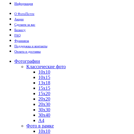
Информация
О ФотоПочте
Акции
Сделаем за вас
Бизнесу
FAQ
Франшиза
Поддержка и контакты
Оплата и доставка
Фотографии
Классические фото
10х10
10х15
13х18
15х15
15х20
20х20
20х30
30х30
30х40
А4
Фото в рамке
10х10