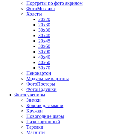
Портреты по фото акрилом
ФотоМозаика
Холсты
20х20
20х30
30х30
30х40
20х45
30х60
30х90
40х40
40х60
50х70
Пенокартон
Модульные картины
ФотоПостеры
ФотоПодушки
Фотоcувениры
Значки
Коврик для мыши
Кружки
Новогодние шары
Пазл картонный
Тарелки
Магниты