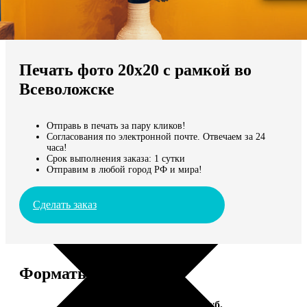
Не нашли Ваш город?
Мы доставляем по всему миру
Печать фото 20х20 с рамкой во
Продолжить без города
Всеволожске
Отправь в печать за пару кликов!
Согласования по электронной почте. Отвечаем за 24
часа!
Срок выполнения заказа: 1 сутки
Отправим в любой город РФ и мира!
Сделать заказ
Форматы и цены
Услуга
Цена, руб.