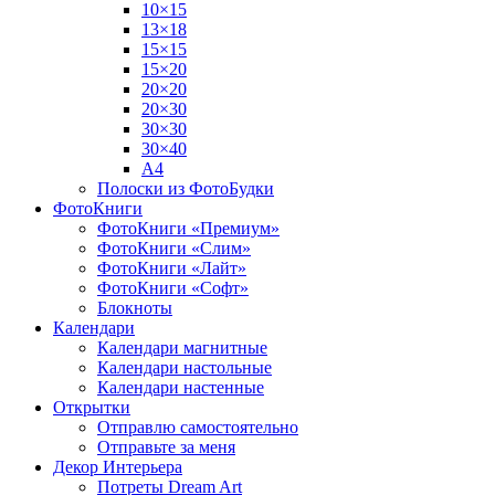
10×15
13×18
15×15
15×20
20×20
20×30
30×30
30×40
A4
Полоски из ФотоБудки
ФотоКниги
ФотоКниги «Премиум»
ФотоКниги «Слим»
ФотоКниги «Лайт»
ФотоКниги «Софт»
Блокноты
Календари
Календари магнитные
Календари настольные
Календари настенные
Открытки
Отправлю самостоятельно
Отправьте за меня
Декор Интерьера
Потреты Dream Art