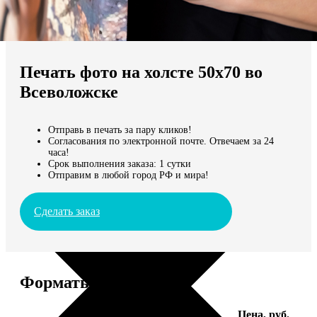
Не нашли Ваш город?
Мы доставляем по всему миру
Печать фото на холсте 50х70 во
Продолжить без города
Всеволожске
Отправь в печать за пару кликов!
Согласования по электронной почте. Отвечаем за 24
часа!
Срок выполнения заказа: 1 сутки
Отправим в любой город РФ и мира!
Сделать заказ
Форматы и цены
Услуга
Цена, руб.