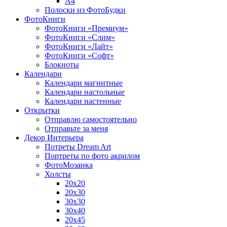
A4
Полоски из ФотоБудки
ФотоКниги
ФотоКниги «Премиум»
ФотоКниги «Слим»
ФотоКниги «Лайт»
ФотоКниги «Софт»
Блокноты
Календари
Календари магнитные
Календари настольные
Календари настенные
Открытки
Отправлю самостоятельно
Отправьте за меня
Декор Интерьера
Потреты Dream Art
Портреты по фото акрилом
ФотоМозаика
Холсты
20х20
20х30
30х30
30х40
20х45