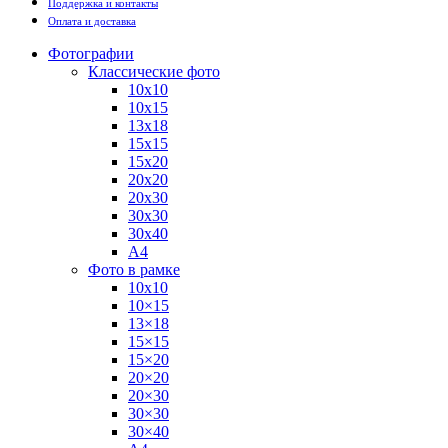
Поддержка и контакты
Оплата и доставка
Фотографии
Классические фото
10х10
10х15
13х18
15х15
15х20
20х20
20х30
30х30
30х40
А4
Фото в рамке
10х10
10×15
13×18
15×15
15×20
20×20
20×30
30×30
30×40