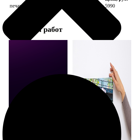
печать фото на холсте 50х70 на подрамнике
5990
Примеры работ