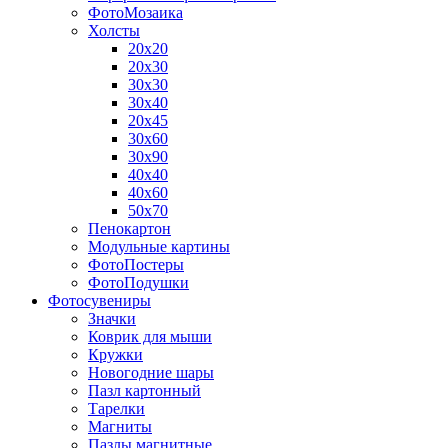
ФотоМозаика
Холсты
20х20
20х30
30х30
30х40
20х45
30х60
30х90
40х40
40х60
50х70
Пенокартон
Модульные картины
ФотоПостеры
ФотоПодушки
Фотоcувениры
Значки
Коврик для мыши
Кружки
Новогодние шары
Пазл картонный
Тарелки
Магниты
Пазлы магнитные