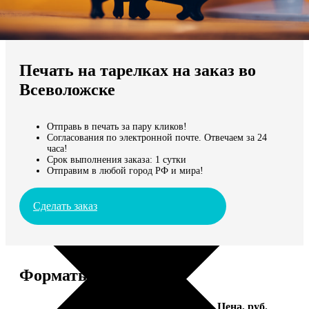
Не нашли Ваш город?
Мы доставляем по всему миру
Печать на тарелках на заказ во
Продолжить без города
Всеволожске
Отправь в печать за пару кликов!
Согласования по электронной почте. Отвечаем за 24
часа!
Срок выполнения заказа: 1 сутки
Отправим в любой город РФ и мира!
Сделать заказ
Форматы и цены
Услуга
Цена, руб.