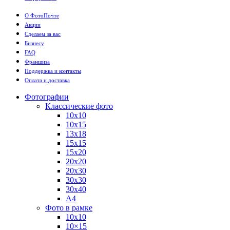
О ФотоПочте
Акции
Сделаем за вас
Бизнесу
FAQ
Франшиза
Поддержка и контакты
Оплата и доставка
Фотографии
Классические фото
10х10
10х15
13х18
15х15
15х20
20х20
20х30
30х30
30х40
А4
Фото в рамке
10х10
10×15