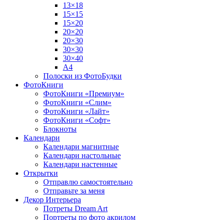
13×18
15×15
15×20
20×20
20×30
30×30
30×40
A4
Полоски из ФотоБудки
ФотоКниги
ФотоКниги «Премиум»
ФотоКниги «Слим»
ФотоКниги «Лайт»
ФотоКниги «Софт»
Блокноты
Календари
Календари магнитные
Календари настольные
Календари настенные
Открытки
Отправлю самостоятельно
Отправьте за меня
Декор Интерьера
Потреты Dream Art
Портреты по фото акрилом