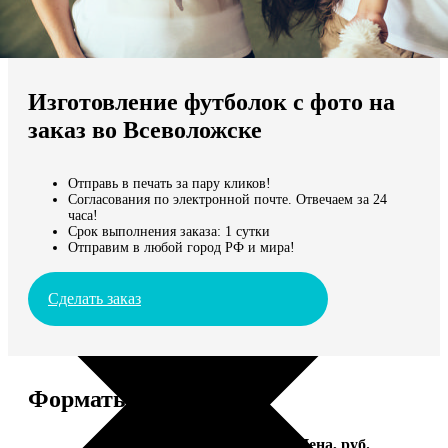
Не нашли Ваш город?
Мы доставляем по всему миру
Изготовление футболок с фото на
Продолжить без города
заказ во Всеволожске
Отправь в печать за пару кликов!
Согласования по электронной почте. Отвечаем за 24
часа!
Срок выполнения заказа: 1 сутки
Отправим в любой город РФ и мира!
Сделать заказ
Форматы и цены
Услуга
Цена, руб.