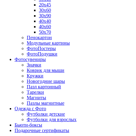
20х45
30х60
30х90
40х40
40х60
50х70
Пенокартон
Модульные картины
ФотоПостеры
ФотоПодушки
Фотоcувениры
Значки
Коврик для мыши
Кружки
Новогодние шары
Пазл картонный
Тарелки
Магниты
Пазлы магнитные
Одежда с Фото
Футболки детские
Футболки для взрослых
Бьюти-боксы
Подарочные сертификаты