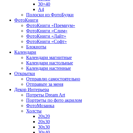
30×40
A4
Полоски из ФотоБудки
ФотоКниги
ФотоКниги «Премиум»
ФотоКниги «Слим»
ФотоКниги «Лайт»
ФотоКниги «Софт»
Блокноты
Календари
Календари магнитные
Календари настольные
Календари настенные
Открытки
Отправлю самостоятельно
Отправьте за меня
Декор Интерьера
Потреты Dream Art
Портреты по фото акрилом
ФотоМозаика
Холсты
20х20
20х30
30х30
30х40