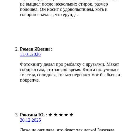
не выцвел после нескольких стирок, размер
подошел. Он носит с удовольствием, хоть и
говорил сначала, что ерунда.
Роман Жилин
:
11.01.2026
Фотокнигу делал про рыбалку с друзьями. Макет
собирал сам, это заняло время. Книга получилась
толстая, солидная, только переплет мог бы быть и
покрепче.
Роксана Ю.
:
★
★
★
★
★
20.12.2025
Даже не ожидала, что будет так легко! Заказала