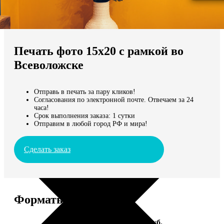
Не нашли Ваш город?
Мы доставляем по всему миру
Печать фото 15х20 с рамкой во
Продолжить без города
Всеволожске
Отправь в печать за пару кликов!
Согласования по электронной почте. Отвечаем за 24
часа!
Срок выполнения заказа: 1 сутки
Отправим в любой город РФ и мира!
Сделать заказ
Форматы и цены
Услуга
Цена, руб.