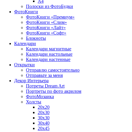
A4
Полоски из ФотоБудки
ФотоКниги
ФотоКниги «Премиум»
ФотоКниги «Слим»
ФотоКниги «Лайт»
ФотоКниги «Софт»
Блокноты
Календари
Календари магнитные
Календари настольные
Календари настенные
Открытки
Отправлю самостоятельно
Отправьте за меня
Декор Интерьера
Потреты Dream Art
Портреты по фото акрилом
ФотоМозаика
Холсты
20х20
20х30
30х30
30х40
20х45