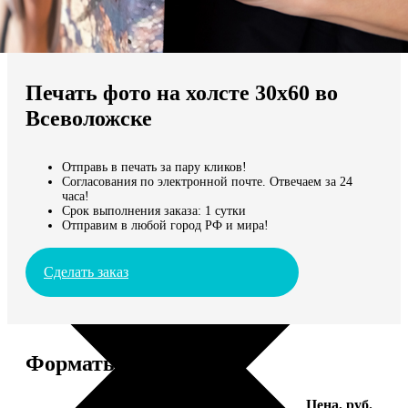
Не нашли Ваш город?
Мы доставляем по всему миру
Печать фото на холсте 30х60 во
Продолжить без города
Всеволожске
Отправь в печать за пару кликов!
Согласования по электронной почте. Отвечаем за 24
часа!
Срок выполнения заказа: 1 сутки
Отправим в любой город РФ и мира!
Сделать заказ
Форматы и цены
Услуга
Цена, руб.