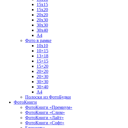
15х15
15х20
20х20
20х30
30х30
30х40
А4
Фото в рамке
10х10
10×15
13×18
15×15
15×20
20×20
20×30
30×30
30×40
A4
Полоски из ФотоБудки
ФотоКниги
ФотоКниги «Премиум»
ФотоКниги «Слим»
ФотоКниги «Лайт»
ФотоКниги «Софт»
Блокноты