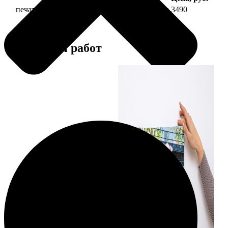
печать фото на холсте 30х60 на подрамнике
3490
Примеры работ