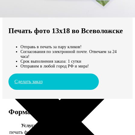
Не нашли Ваш город?
Мы доставляем по всему миру
Печать фото 13х18 во Всеволожске
Продолжить без города
Отправь в печать за пару кликов!
Согласования по электронной почте. Отвечаем за 24
часа!
Срок выполнения заказа: 1 сутки
Отправим в любой город РФ и мира!
Сделать заказ
Форматы и цены
Услуга
Цена, руб.
печать фото 13х18
39