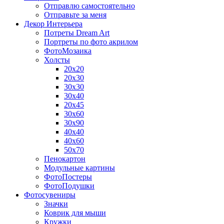
Отправлю самостоятельно
Отправьте за меня
Декор Интерьера
Потреты Dream Art
Портреты по фото акрилом
ФотоМозаика
Холсты
20х20
20х30
30х30
30х40
20х45
30х60
30х90
40х40
40х60
50х70
Пенокартон
Модульные картины
ФотоПостеры
ФотоПодушки
Фотоcувениры
Значки
Коврик для мыши
Кружки