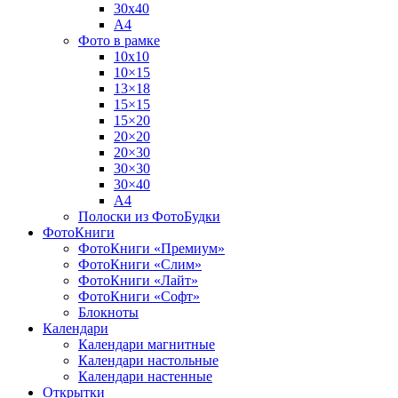
30х40
А4
Фото в рамке
10х10
10×15
13×18
15×15
15×20
20×20
20×30
30×30
30×40
A4
Полоски из ФотоБудки
ФотоКниги
ФотоКниги «Премиум»
ФотоКниги «Слим»
ФотоКниги «Лайт»
ФотоКниги «Софт»
Блокноты
Календари
Календари магнитные
Календари настольные
Календари настенные
Открытки