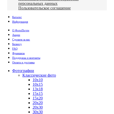
персональных данных
Пользовательское соглашение
Каталог
Информация
О ФотоПочте
Акции
Сделаем за вас
Бизнесу
FAQ
Франшиза
Поддержка и контакты
Оплата и доставка
Фотографии
Классические фото
10х10
10х15
13х18
15х15
15х20
20х20
20х30
30х30