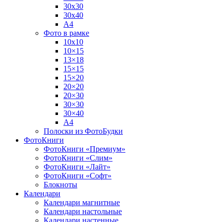
30х30
30х40
А4
Фото в рамке
10х10
10×15
13×18
15×15
15×20
20×20
20×30
30×30
30×40
A4
Полоски из ФотоБудки
ФотоКниги
ФотоКниги «Премиум»
ФотоКниги «Слим»
ФотоКниги «Лайт»
ФотоКниги «Софт»
Блокноты
Календари
Календари магнитные
Календари настольные
Календари настенные