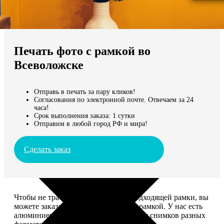
Не нашли Ваш город?
Мы доставляем по всему миру
Печать фото с рамкой во
Продолжить без города
Всеволожске
Отправь в печать за пару кликов!
Согласования по электронной почте. Отвечаем за 24
часа!
Срок выполнения заказа: 1 сутки
Отправим в любой город РФ и мира!
Сделать заказ
Чтобы не тратить время на поиск подходящей рамки, вы
можете заказать печать фото сразу с рамкой. У нас есть
алюминиевые и деревянные рамки для снимков разных