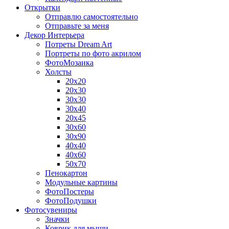
Открытки
Отправлю самостоятельно
Отправьте за меня
Декор Интерьера
Потреты Dream Art
Портреты по фото акрилом
ФотоМозаика
Холсты
20х20
20х30
30х30
30х40
20х45
30х60
30х90
40х40
40х60
50х70
Пенокартон
Модульные картины
ФотоПостеры
ФотоПодушки
Фотоcувениры
Значки
Коврик для мыши