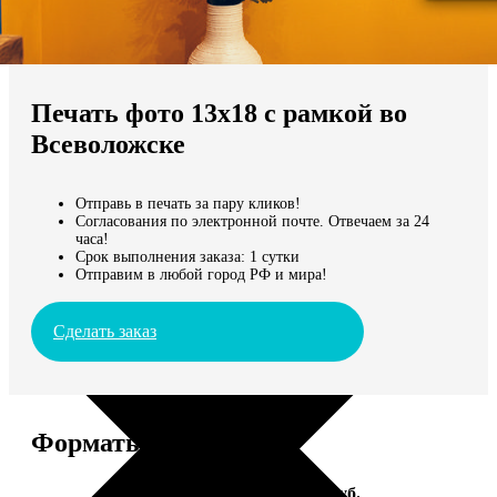
Не нашли Ваш город?
Мы доставляем по всему миру
Печать фото 13х18 с рамкой во
Продолжить без города
Всеволожске
Отправь в печать за пару кликов!
Согласования по электронной почте. Отвечаем за 24
часа!
Срок выполнения заказа: 1 сутки
Отправим в любой город РФ и мира!
Сделать заказ
Форматы и цены
Услуга
Цена, руб.