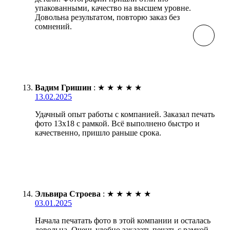
упакованными, качество на высшем уровне.
Довольна результатом, повторю заказ без
сомнений.
Вадим Гришин
:
★
★
★
★
★
13.02.2025
Удачный опыт работы с компанией. Заказал печать
фото 13х18 с рамкой. Всё выполнено быстро и
качественно, пришло раньше срока.
Эльвира Строева
:
★
★
★
★
★
03.01.2025
Начала печатать фото в этой компании и осталась
довольна. Очень удобно заказать печать с рамкой.