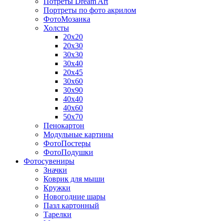
Потреты Dream Art
Портреты по фото акрилом
ФотоМозаика
Холсты
20х20
20х30
30х30
30х40
20х45
30х60
30х90
40х40
40х60
50х70
Пенокартон
Модульные картины
ФотоПостеры
ФотоПодушки
Фотоcувениры
Значки
Коврик для мыши
Кружки
Новогодние шары
Пазл картонный
Тарелки