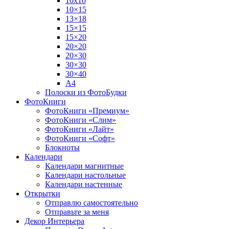
10х10
10×15
13×18
15×15
15×20
20×20
20×30
30×30
30×40
A4
Полоски из ФотоБудки
ФотоКниги
ФотоКниги «Премиум»
ФотоКниги «Слим»
ФотоКниги «Лайт»
ФотоКниги «Софт»
Блокноты
Календари
Календари магнитные
Календари настольные
Календари настенные
Открытки
Отправлю самостоятельно
Отправьте за меня
Декор Интерьера