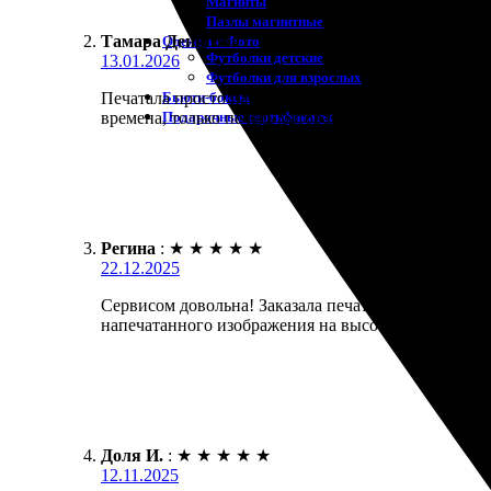
Магниты
Пазлы магнитные
Тамара Денисова
:
Одежда с Фото
Футболки детские
13.01.2026
Футболки для взрослых
Бьюти-боксы
Печатала просто пачку фотографий с отпуска, стан
Подарочные сертификаты
времена, только печать матовая, я такие люблю бол
Регина
:
★
★
★
★
★
22.12.2025
Сервисом довольна! Заказала печать фото на А4 с 
напечатанного изображения на высоте! Рамка креп
Доля И.
:
★
★
★
★
★
12.11.2025