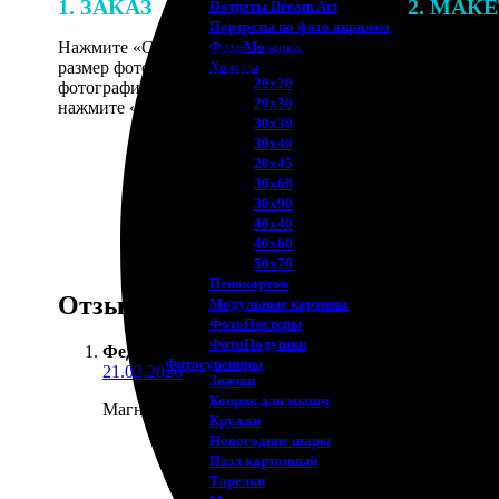
1. ЗАКАЗ
2. МАК
Потреты Dream Art
Портреты по фото акрилом
Нажмите «Сделать заказ», выберите
В процессе 
ФотоМозаика
размер фотографии и тип рамки. Загрузите
наши специ
Холсты
20х20
фотографии в онлайн-конструктор,
по указанно
20х30
нажмите «Добавить в корзину».
согласовани
30х30
30х40
20х45
30х60
30х90
40х40
40х60
50х70
Пенокартон
Отзывы
Модульные картины
ФотоПостеры
ФотоПодушки
Федор
:
Фотоcувениры
21.02.2026
Значки
Коврик для мыши
Магниты на холодильник в форме сердец делал для
Кружки
Новогодние шары
Пазл картонный
Тарелки