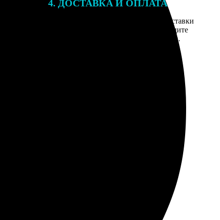
4. ДОСТАВКА И ОПЛАТА
той. После
Введите адрес и выберите способ доставки
 на email с
заказа. Если у вас есть промокод, введите
вим заказ
его в специальное поле для промокода.
мером для
рез неделю. Пришлось суперклеем чинить.