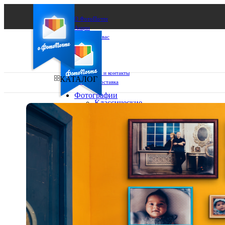
О ФотоПочте
Акции
Сделаем за вас
Бизнесу
FAQ
Франшиза
Поддержка и контакты
КАТАЛОГ
Оплата и доставка
Фотографии
Классические
фото
Ваш город:
10х10
10х15
Ваш регион доставки
13х18
15х15
Выберите из списка:
15х20
20х20
20х30
30х30
30х40
А4
Фото
в