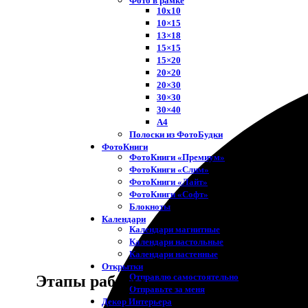
Фото в рамке
10х10
10×15
13×18
15×15
15×20
20×20
20×30
30×30
30×40
A4
Полоски из ФотоБудки
ФотоКниги
ФотоКниги «Премиум»
ФотоКниги «Слим»
ФотоКниги «Лайт»
ФотоКниги «Софт»
Блокноты
Календари
Календари магнитные
Календари настольные
Календари настенные
Открытки
Отправлю самостоятельно
Этапы работы
Отправьте за меня
Декор Интерьера