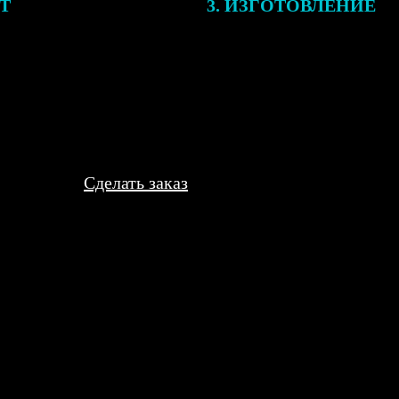
ЕТ
3. ИЗГОТОВЛЕНИЕ
подготовки заказа к печати
Оплатите заказ банковской кар
алисты могут связаться с Вами
оплаты получите подтверждение
му телефону или email для
описанием заказа. Когда отпра
я деталей.
вы получите письмо с трек-но
отслеживания.
Сделать заказ
 жены. Выглядели мило, но один магнит отклеился от основы че