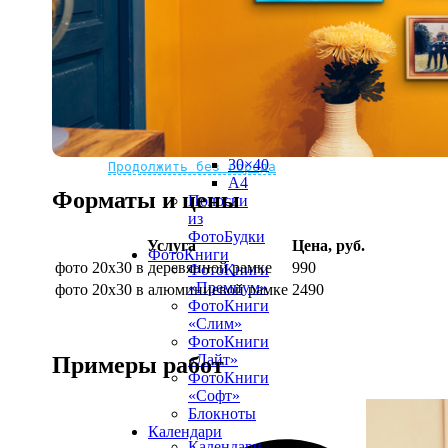
рамке
10х10
10×15
13×18
15×15
15×20
20×20
20×30
Не нашли Ваш город?
Мы доставляем по всему миру
30×30
30×40
Продолжить без города
A4
Форматы и цены
Полоски
из
ФотоБудки
Услуга
Цена, руб.
ФотоКниги
фото 20х30 в деревянной рамке
990
ФотоКниги
«Премиум»
фото 20х30 в алюминиевой рамке
2490
ФотоКниги
«Слим»
ФотоКниги
«Лайт»
Примеры работ
ФотоКниги
«Софт»
Блокноты
Календари
Календари