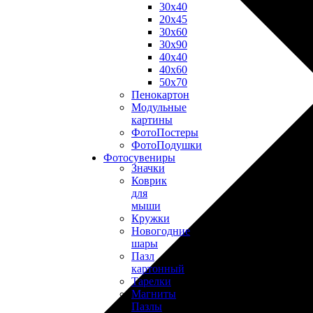
30х40
20х45
30х60
30х90
40х40
40х60
50х70
Пенокартон
Модульные
картины
ФотоПостеры
ФотоПодушки
Фотоcувениры
Значки
Коврик
для
мыши
Кружки
Новогодние
шары
Пазл
картонный
Тарелки
Магниты
Пазлы