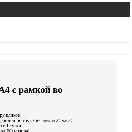
А4 с рамкой во
ару кликов!
ронной почте. Отвечаем за 24 часа!
а: 1 сутки
од РФ и мира!