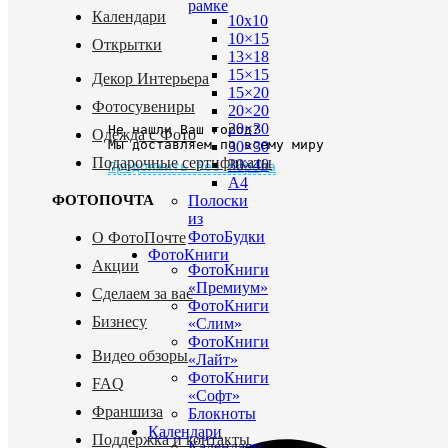
рамке
Календари
10х10
10×15
Открытки
13×18
15×15
Декор Интерьера
15×20
Фотосувениры
20×20
20×30
Не нашли Ваш город?
Одежда с Фото
Мы доставляем по всему миру
30×30
Подарочные сертификаты
30×40
Продолжить без города
A4
Полоски
ФОТОПОЧТА
из
ФотоБудки
О ФотоПочте
ФотоКниги
Акции
ФотоКниги
«Премиум»
Сделаем за вас
ФотоКниги
Бизнесу
«Слим»
ФотоКниги
Видео обзоры
«Лайт»
ФотоКниги
FAQ
«Софт»
Франшиза
Блокноты
Календари
Поддержка и контакты
Календари