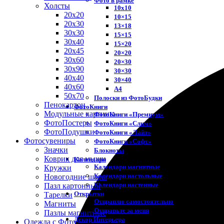
Фото в рамке
Холсты
10х10
20х20
10×15
20х30
13×18
30х30
15×15
30х40
15×20
20х45
20×20
30х60
20×30
30х90
30×30
40х40
30×40
40х60
A4
50х70
Полоски из ФотоБудки
Пенокартон
ФотоКниги
Модульные картины
ФотоКниги «Премиум»
ФотоПостеры
ФотоКниги «Слим»
ФотоПодушки
ФотоКниги «Лайт»
Фотоcувениры
ФотоКниги «Софт»
Значки
Блокноты
Коврик для мыши
Календари
Календари магнитные
Кружки
Календари настольные
Новогодние шары
Календари настенные
Пазл картонный
Открытки
Тарелки
Отправлю самостоятельно
Магниты
Отправьте за меня
Пазлы магнитные
Декор Интерьера
Одежда с Фото