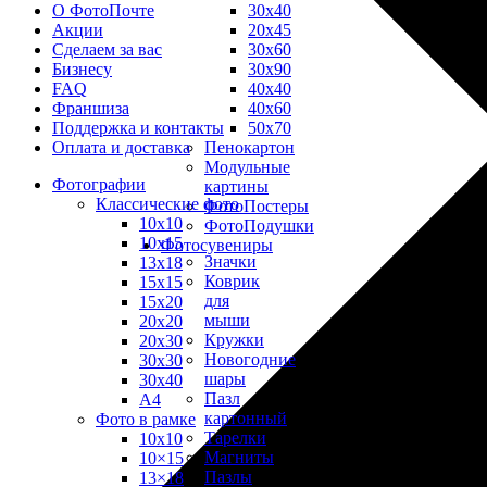
30х40
О ФотоПочте
20х45
Акции
30х60
Сделаем за вас
30х90
Бизнесу
40х40
FAQ
40х60
Франшиза
50х70
Поддержка и контакты
Пенокартон
Оплата и доставка
Модульные
Фотографии
картины
Классические фото
ФотоПостеры
10х10
ФотоПодушки
10х15
Фотоcувениры
Значки
13х18
Коврик
15х15
для
15х20
мыши
20х20
Кружки
20х30
Новогодние
30х30
шары
30х40
Пазл
А4
картонный
Фото в рамке
Тарелки
10х10
Магниты
10×15
Пазлы
13×18