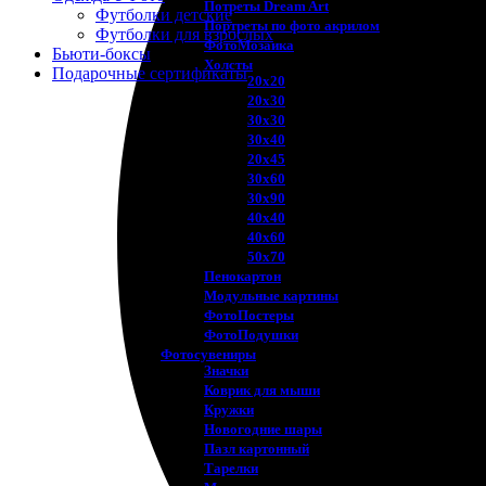
Потреты Dream Art
Футболки детские
Портреты по фото акрилом
Футболки для взрослых
ФотоМозаика
Бьюти-боксы
Холсты
Подарочные сертификаты
20х20
20х30
30х30
30х40
20х45
30х60
30х90
40х40
40х60
50х70
Пенокартон
Модульные картины
ФотоПостеры
ФотоПодушки
Фотоcувениры
Значки
Коврик для мыши
Кружки
Новогодние шары
Пазл картонный
Тарелки