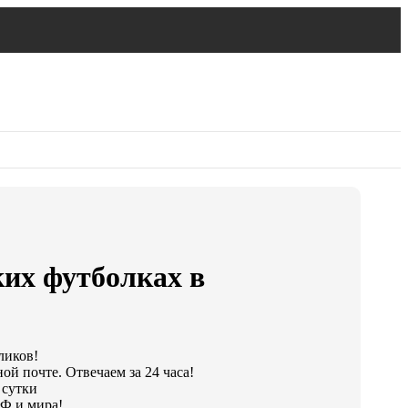
ких футболках в
ликов!
ой почте. Отвечаем за 24 часа!
 сутки
Ф и мира!