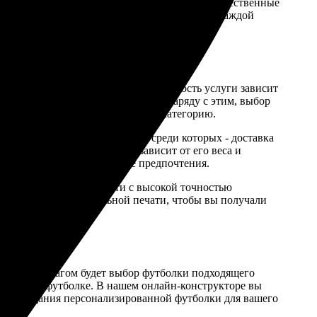
тьевске, желающих подарить своим детям качественные
бные цены, делая фотопечать доступной для каждой
стильных изделиях для детей. Стоимость услуги зависит
ветов, а также размер футболки. Наряду с этим, выбор
 из которых имеет свою ценовую категорию.
ов доставки в г Альметьевск, среди которых - доставка
льно для каждого заказа и зависит от его веса и
ая срочность и свои личные предпочтения.
ь заказы любой сложности с высокой точностью
отки дизайна до финальной печати, чтобы вы получали
я. Первым шагом будет выбор футболки подходящего
местить на футболке. В нашем онлайн-конструкторе вы
 для создания персонализированной футболки для вашего