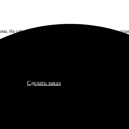
ма. На сайте было указано, что сделают за день, но в итоге отда
Сделать заказ
тболках онлайн
доступна всем жителям города Альметьевск благодаря сервису 
исунки в настоящие произведения искусства прямо на одежде ва