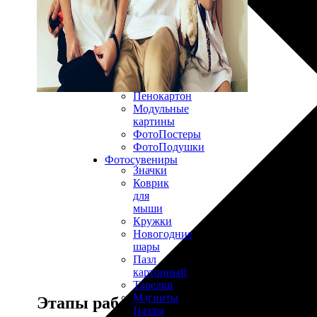
30х40
20х45
30х60
30х90
40х40
40х60
50х70
Пенокартон
Модульные
картины
ФотоПостеры
ФотоПодушки
Фотоcувениры
Значки
Коврик
для
мыши
Кружки
Новогодние
шары
Пазл
картонный
Тарелки
Магниты
Этапы работы
Пазлы