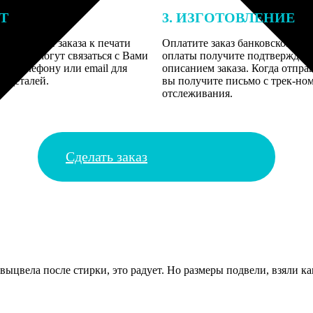
ЕТ
3. ИЗГОТОВЛЕНИЕ
подготовки заказа к печати
Оплатите заказ банковской кар
алисты могут связаться с Вами
оплаты получите подтверждение
му телефону или email для
описанием заказа. Когда отпра
я деталей.
вы получите письмо с трек-но
отслеживания.
Сделать заказ
ыцвела после стирки, это радует. Но размеры подвели, взяли как 