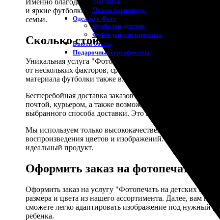
Магниты
Именно благодаря вышеперечисленным преимуществам Ф
Пазлы магнитные
и яркие футболки с оригинальным дизайном. Мы гаранти
Одежда с Фото
семьи.
Футболки детские
Футболки для взрослых
Сколько стоит фотопечать на детск
Бьюти-боксы
Подарочные сертификаты
Уникальная услуга "Фотопечать на детских футболках" о
от нескольких факторов, среди которых ключевую роль и
материала футболки также влияет на окончательную цену
Бесперебойная доставка заказов является одним из приор
почтой, курьером, а также возможность получения заказа
выбранного способа доставки. Это позволяет нашим кли
Мы используем только высококачественные материалы дл
воспроизведения цветов и изображений. Наша команда п
идеальный продукт.
Оформить заказ на фотопечать на д
Оформить заказ на услугу "Фотопечать на детских футб
размера и цвета из нашего ассортимента. Далее, вам пр
сможете легко адаптировать изображение под нужный ра
ребенка.