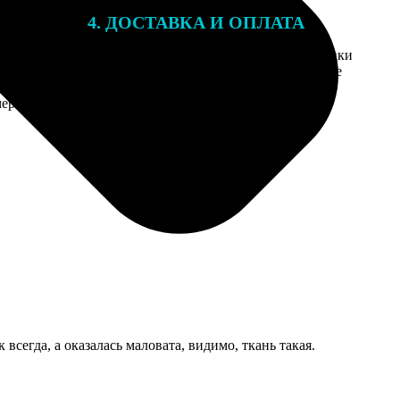
4. ДОСТАВКА И ОПЛАТА
той. После
Введите адрес и выберите способ доставки
 на email с
заказа. Если у вас есть промокод, введите
вим заказ
его в специальное поле для промокода.
мером для
всегда, а оказалась маловата, видимо, ткань такая.