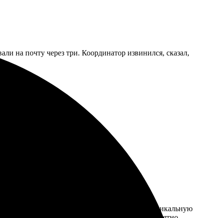
вали на почту через три. Координатор извинился, сказал,
ФотоПочта. Наш онлайн-сервис предоставляет уникальную
шего ребенка. Заказать фотопечать стало невероятно