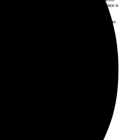
через мобильное приложение, указать размер футболки и
возможность реализации индивидуальных проектов. Вы
современных технологий печати. Мы работаем с
нных стирок.
альной. Радуйте своих детей оригинальными вещами,
 оформления заказа, гарантируя при этом высокое
е Альметьевск. Ключевыми преимуществами нашего
обеспечивает премиум-качество фотопечати, которое
венными изображениями.
и изображения.