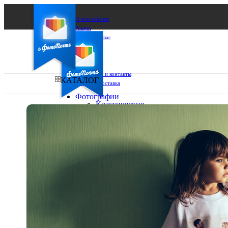
О ФотоПочте
Акции
Сделаем за вас
Бизнесу
FAQ
Франшиза
Поддержка и контакты
КАТАЛОГ
Оплата и доставка
Фотографии
Классические
фото
Ваш город:
10х10
10х15
Ваш регион доставки
13х18
15х15
Выберите из списка:
15х20
20х20
20х30
30х30
30х40
А4
Фото
в