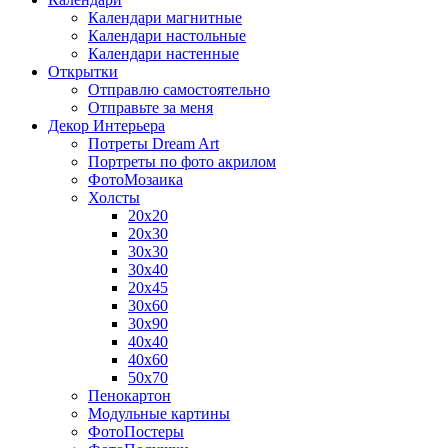
Календари магнитные
Календари настольные
Календари настенные
Открытки
Отправлю самостоятельно
Отправьте за меня
Декор Интерьера
Потреты Dream Art
Портреты по фото акрилом
ФотоМозаика
Холсты
20х20
20х30
30х30
30х40
20х45
30х60
30х90
40х40
40х60
50х70
Пенокартон
Модульные картины
ФотоПостеры