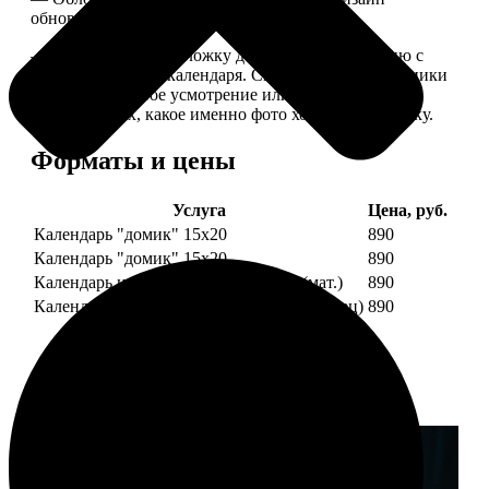
обновляем каждый год.
— В кружочек на обложку добавляем фотографию с
одной из страниц календаря. Снимок наши сотрудники
выбирают на свое усмотрение или пишите в
комментариях, какое именно фото хотите на обложку.
Форматы и цены
Услуга
Цена, руб.
Календарь "домик" 15х20
890
Календарь "домик" 15х20
890
Календарь настольный А5 210х148 (мат.)
890
Календарь настольный А5 210х148 (глянец)
890
Примеры работ