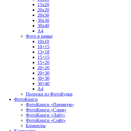
15х20
20х20
20х30
30х30
30х40
А4
Фото в рамке
10х10
10×15
13×18
15×15
15×20
20×20
20×30
30×30
30×40
A4
Полоски из ФотоБудки
ФотоКниги
ФотоКниги «Премиум»
ФотоКниги «Слим»
ФотоКниги «Лайт»
ФотоКниги «Софт»
Блокноты
Календари