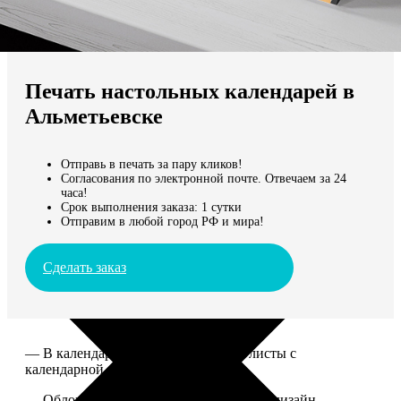
Не нашли Ваш город?
Мы доставляем по всему миру
Печать настольных календарей в
Продолжить без города
Альметьевске
Отправь в печать за пару кликов!
Согласования по электронной почте. Отвечаем за 24
часа!
Срок выполнения заказа: 1 сутки
Отправим в любой город РФ и мира!
Сделать заказ
— В календаре 13 листов: обложка+листы с
календарной сеткой.
— Обложка для календаря стандартная, дизайн