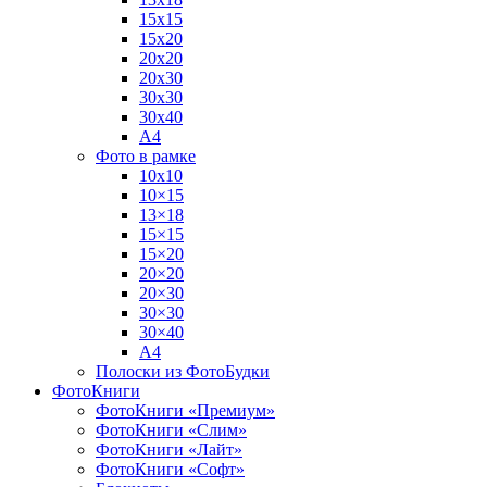
15х15
15х20
20х20
20х30
30х30
30х40
А4
Фото в рамке
10х10
10×15
13×18
15×15
15×20
20×20
20×30
30×30
30×40
A4
Полоски из ФотоБудки
ФотоКниги
ФотоКниги «Премиум»
ФотоКниги «Слим»
ФотоКниги «Лайт»
ФотоКниги «Софт»