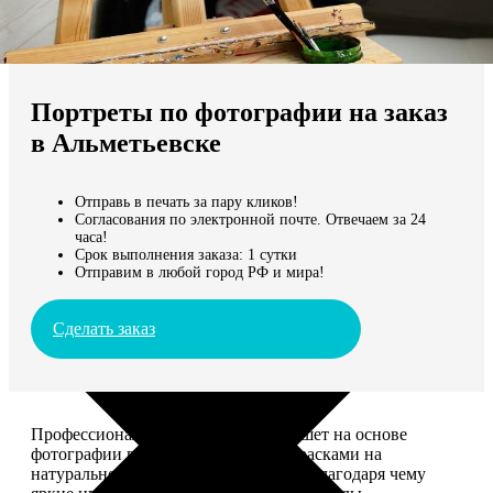
Не нашли Ваш город?
Мы доставляем по всему миру
Портреты по фотографии на заказ
Продолжить без города
в Альметьевске
Отправь в печать за пару кликов!
Согласования по электронной почте. Отвечаем за 24
часа!
Срок выполнения заказа: 1 сутки
Отправим в любой город РФ и мира!
Сделать заказ
Профессиональный художник напишет на основе
фотографии портрет акриловыми красками на
натуральном холсте. Покроет лаком, благодаря чему