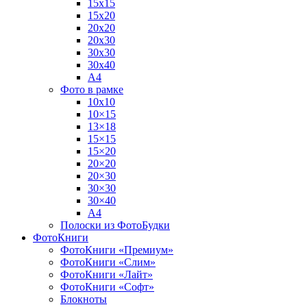
15х15
15х20
20х20
20х30
30х30
30х40
А4
Фото в рамке
10х10
10×15
13×18
15×15
15×20
20×20
20×30
30×30
30×40
A4
Полоски из ФотоБудки
ФотоКниги
ФотоКниги «Премиум»
ФотоКниги «Слим»
ФотоКниги «Лайт»
ФотоКниги «Софт»
Блокноты