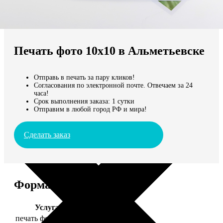
Не нашли Ваш город?
Мы доставляем по всему миру
Печать фото 10х10 в Альметьевске
Продолжить без города
Отправь в печать за пару кликов!
Согласования по электронной почте. Отвечаем за 24
часа!
Срок выполнения заказа: 1 сутки
Отправим в любой город РФ и мира!
Сделать заказ
Форматы и цены
Услуга
Цена, руб.
печать фото 10х10
19