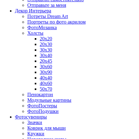
Отправьте за меня
Декор Интерьера
Потреты Dream Art
Портреты по фото акрилом
ФотоМозаика
Холсты
20х20
20х30
30х30
30х40
20х45
30х60
30х90
40х40
40х60
50х70
Пенокартон
Модульные картины
ФотоПостеры
ФотоПодушки
Фотоcувениры
Значки
Коврик для мыши
Кружки