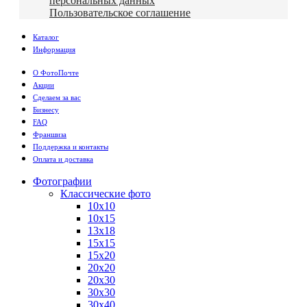
персональных данных
Пользовательское соглашение
Каталог
Информация
О ФотоПочте
Акции
Сделаем за вас
Бизнесу
FAQ
Франшиза
Поддержка и контакты
Оплата и доставка
Фотографии
Классические фото
10х10
10х15
13х18
15х15
15х20
20х20
20х30
30х30
30х40