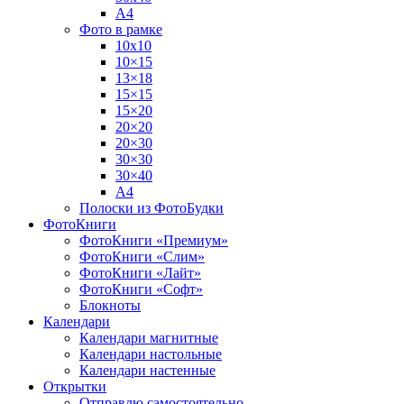
А4
Фото в рамке
10х10
10×15
13×18
15×15
15×20
20×20
20×30
30×30
30×40
A4
Полоски из ФотоБудки
ФотоКниги
ФотоКниги «Премиум»
ФотоКниги «Слим»
ФотоКниги «Лайт»
ФотоКниги «Софт»
Блокноты
Календари
Календари магнитные
Календари настольные
Календари настенные
Открытки
Отправлю самостоятельно