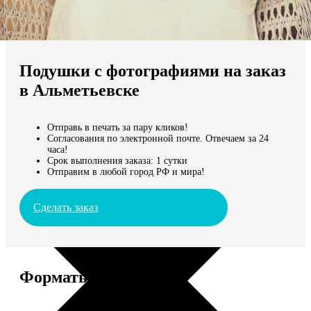
Не нашли Ваш город?
Мы доставляем по всему миру
Подушки с фотографиями на заказ
Продолжить без города
в Альметьевске
Отправь в печать за пару кликов!
Согласования по электронной почте. Отвечаем за 24
часа!
Срок выполнения заказа: 1 сутки
Отправим в любой город РФ и мира!
Сделать заказ
Форматы и цены
Услуга
Цена, руб.