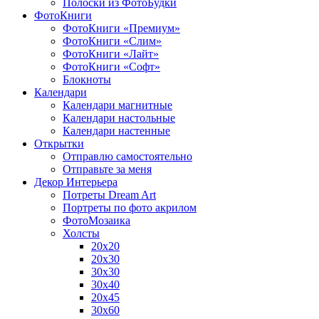
Полоски из ФотоБудки
ФотоКниги
ФотоКниги «Премиум»
ФотоКниги «Слим»
ФотоКниги «Лайт»
ФотоКниги «Софт»
Блокноты
Календари
Календари магнитные
Календари настольные
Календари настенные
Открытки
Отправлю самостоятельно
Отправьте за меня
Декор Интерьера
Потреты Dream Art
Портреты по фото акрилом
ФотоМозаика
Холсты
20х20
20х30
30х30
30х40
20х45
30х60