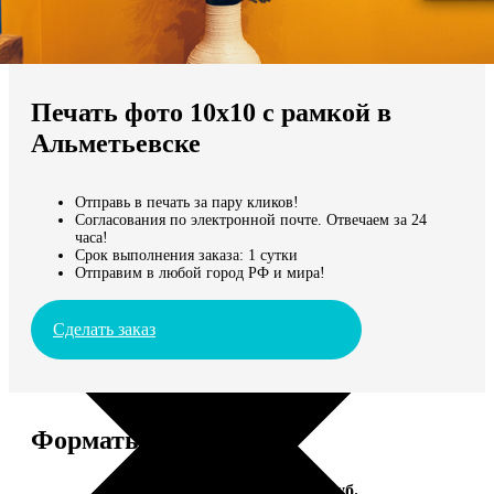
Не нашли Ваш город?
Мы доставляем по всему миру
Печать фото 10х10 с рамкой в
Продолжить без города
Альметьевске
Отправь в печать за пару кликов!
Согласования по электронной почте. Отвечаем за 24
часа!
Срок выполнения заказа: 1 сутки
Отправим в любой город РФ и мира!
Сделать заказ
Форматы и цены
Услуга
Цена, руб.