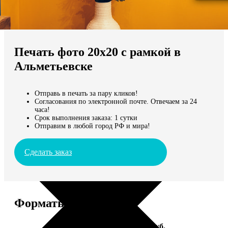
Не нашли Ваш город?
Мы доставляем по всему миру
Печать фото 20х20 с рамкой в
Продолжить без города
Альметьевске
Отправь в печать за пару кликов!
Согласования по электронной почте. Отвечаем за 24
часа!
Срок выполнения заказа: 1 сутки
Отправим в любой город РФ и мира!
Сделать заказ
Форматы и цены
Услуга
Цена, руб.