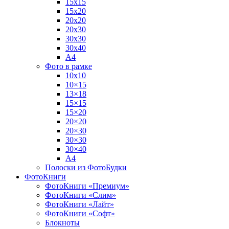
15х15
15х20
20х20
20х30
30х30
30х40
А4
Фото в рамке
10х10
10×15
13×18
15×15
15×20
20×20
20×30
30×30
30×40
A4
Полоски из ФотоБудки
ФотоКниги
ФотоКниги «Премиум»
ФотоКниги «Слим»
ФотоКниги «Лайт»
ФотоКниги «Софт»
Блокноты