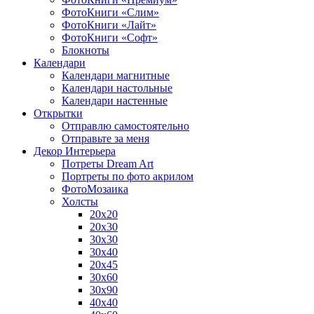
ФотоКниги «Слим»
ФотоКниги «Лайт»
ФотоКниги «Софт»
Блокноты
Календари
Календари магнитные
Календари настольные
Календари настенные
Открытки
Отправлю самостоятельно
Отправьте за меня
Декор Интерьера
Потреты Dream Art
Портреты по фото акрилом
ФотоМозаика
Холсты
20х20
20х30
30х30
30х40
20х45
30х60
30х90
40х40