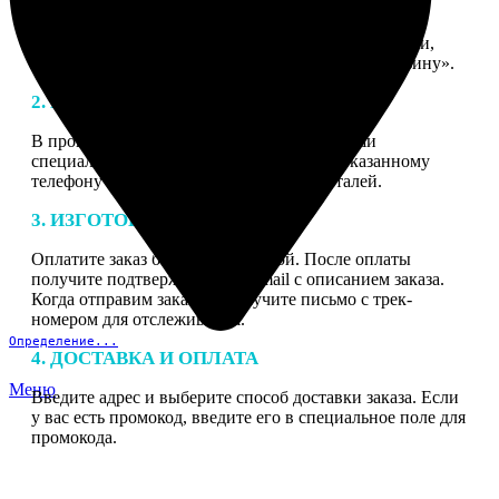
1. ЗАКАЗ
Нажмите «Сделать заказ», выберите тип продукции,
загрузите фотографии, нажмите «Добавить в корзину».
2. МАКЕТ
В процессе подготовки заказа к печати наши
специалисты могут связаться с Вами по указанному
телефону или email для согласования деталей.
3. ИЗГОТОВЛЕНИЕ
Оплатите заказ банковской картой. После оплаты
получите подтверждение на email с описанием заказа.
Когда отправим заказ вы получите письмо с трек-
номером для отслеживания.
Определение...
4. ДОСТАВКА И ОПЛАТА
Меню
Введите адрес и выберите способ доставки заказа. Если
у вас есть промокод, введите его в специальное поле для
промокода.