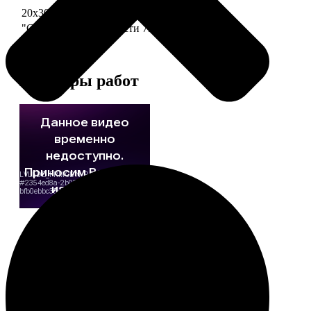
20х30 110 частей
790
"Сердце" 20х20 74 части
790
Примеры работ
Этапы работы