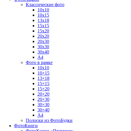
Классические фото
10х10
10х15
13х18
15х15
15х20
20х20
20х30
30х30
30х40
А4
Фото в рамке
10х10
10×15
13×18
15×15
15×20
20×20
20×30
30×30
30×40
A4
Полоски из ФотоБудки
ФотоКниги
ФотоКниги «Премиум»