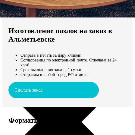
Не нашли Ваш город?
Мы доставляем по всему миру
Изготовление пазлов на заказ в
Продолжить без города
Альметьевске
Отправь в печать за пару кликов!
Согласования по электронной почте. Отвечаем за 24
часа!
Срок выполнения заказа: 1 сутки
Отправим в любой город РФ и мира!
Сделать заказ
Форматы и цены
Услуга
Цена, руб.