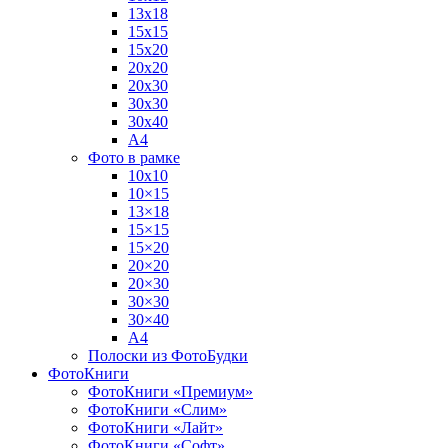
13х18
15х15
15х20
20х20
20х30
30х30
30х40
А4
Фото в рамке
10х10
10×15
13×18
15×15
15×20
20×20
20×30
30×30
30×40
A4
Полоски из ФотоБудки
ФотоКниги
ФотоКниги «Премиум»
ФотоКниги «Слим»
ФотоКниги «Лайт»
ФотоКниги «Софт»