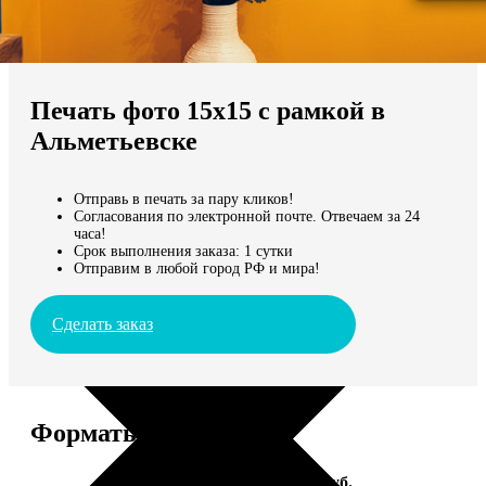
Не нашли Ваш город?
Мы доставляем по всему миру
Печать фото 15х15 с рамкой в
Продолжить без города
Альметьевске
Отправь в печать за пару кликов!
Согласования по электронной почте. Отвечаем за 24
часа!
Срок выполнения заказа: 1 сутки
Отправим в любой город РФ и мира!
Сделать заказ
Форматы и цены
Услуга
Цена, руб.