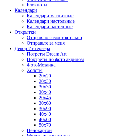
Блокноты
Календари
Календари магнитные
Календари настольные
Календари настенные
Открытки
Отправлю самостоятельно
Отправьте за меня
Декор Интерьера
Потреты Dream Art
Портреты по фото акрилом
ФотоМозаика
Холсты
20х20
20х30
30х30
30х40
20х45
30х60
30х90
40х40
40х60
50х70
Пенокартон
Модульные картины