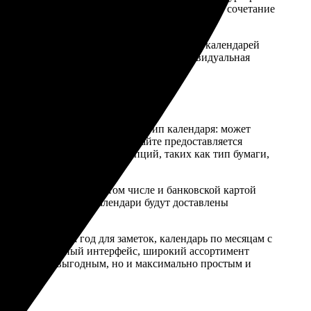
и в пункты выдачи идеален для тех, кто ценит сочетание
ии, что делает заказ большого количества календарей
 ФотоПочты предусмотрена также и индивидуальная
ксессуар для себя.
. Сначала необходимо выбрать тип календаря: может
сле этого в интерфейсе на сайте предоставляется
ен выбор дополнительных опций, таких как тип бумаги,
я клиента способом, в том числе и банковской картой
ые сроки настенные календари будут доставлены
 календарь на год для заметок, календарь по месяцам с
ши идеи. Удобный интерфейс, широкий ассортимент
ми не только выгодным, но и максимально простым и