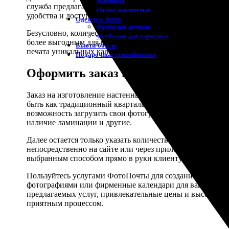
Магниты
служба предлагает более скоростные услуги с возможнос
Пазлы магнитные
удобства и доступности.
Одежда с Фото
Футболки детские
Безусловно, количество экземпляров также играет важну
Футболки для взрослых
более выгодным для корпоративных клиентов, желающих
Бьюти-боксы
печата уникальных календарей со своими фотографиями д
Подарочные сертификаты
Оформить заказ на изготовление н
Заказ на изготовление настенных календарей через инте
быть как традиционный квартальный или перекидной, та
возможность загрузить свои фотографии или воспользов
наличие ламинации и другие.
Далее остается только указать количество копий и прис
непосредственно на сайте или через приложение. После 
выбранным способом прямо в руки клиенту.
Пользуйтесь услугами ФотоПочты для создания уникальны
фотографиями или фирменные календари для вашей комп
предлагаемых услуг, привлекательные цены и высокое к
приятным процессом.