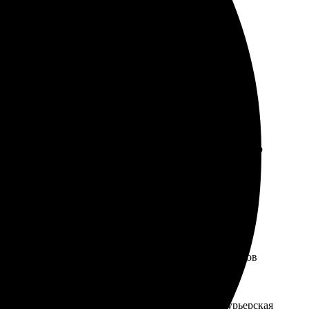
к инновациям. Мы используем профессиональное
ум-качество печати каждого календаря. При
ность и яркость цветов.
 с доставкой прямо в ваш дом в г Альметьевск.
ествляются с максимальной аккуратностью, чтобы ваш
 команда всегда готова помочь с выбором подходящего
 подход позволяет нам не просто создавать
вляется выбранный тип календаря – перекидной,
енно влияет на итоговую стоимость. Кроме того,
перекидных календарей и использование особых видов
 через сеть пунктов выдачи. Стоимость и сроки
м, но с более длительными сроками доставки. Курьерская