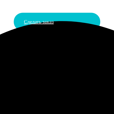
Сделать заказ
календарей онлайн
ь не только сохранить ваши самые яркие моменты на фотографи
редставлены различные варианты календарей: от квартальных и 
жных датах, но и украшением любого пространства. Изготовлен
таточно выбрать понравившийся дизайн, загрузить свои фотограф
оими фотографиями, делая его по-настоящему уникальным и пер
ойдет как для личного пользования, так и в качестве оригиналь
ьно интуитивен и удобен для пользователей любого уровня подг
ие настенных календарей с логотипом для компаний, желающих у
ам. Использование современных технологий печати позволяет н