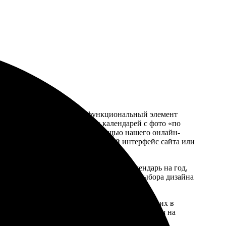
ях, но и превратить их в функциональный элемент
перекидных до оригинальных календарей с фото «по
ие настенных календарей с помощью нашего онлайн-
ии и оформить заказ через удобный интерфейс сайта или
сонализированным. Это может быть календарь на год,
ного подарка друзьям и родным. Процесс выбора дизайна
отовки.
крепить корпоративный дух или использовать их в
ам обеспечивать высокое качество изображения на