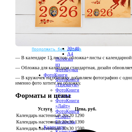
рамке
10х10
10×15
13×18
15×15
15×20
20×20
20×30
Не нашли Ваш город?
Мы доставляем по всему миру
30×30
30×40
Продолжить без города
A4
— В календаре 13 листов: обложка+листы с календарной 
Полоски
из
— Обложка для календаря стандартная, дизайн обновляе
ФотоБудки
ФотоКниги
— В кружочек на обложку добавляем фотографию с одной
ФотоКниги
именно фото хотите на обложку.
«Премиум»
ФотоКниги
Форматы и цены
«Слим»
ФотоКниги
«Лайт»
Услуга
Цена, руб.
ФотоКниги
Календарь настенный 20х20
1290
«Софт»
Календарь настенный 20х30
1390
Блокноты
Календари
Календарь настенный 30х30
1590
Календари