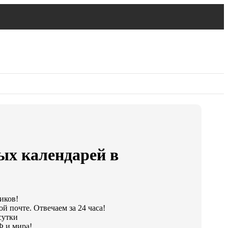
ых календарей в
иков!
й почте. Отвечаем за 24 часа!
сутки
Ф и мира!