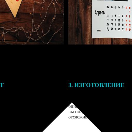
ЕТ
3. ИЗГОТОВЛЕНИЕ
подготовки заказа к печати
Оплатите заказ банковской кар
алисты могут связаться с Вами
оплаты получите подтверждение
му телефону или email для
описанием заказа. Когда отпра
я деталей.
вы получите письмо с трек-но
отслеживания.