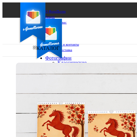
О ФотоПочте
Акции
Сделаем за вас
Бизнесу
FAQ
Франшиза
Поддержка и контакты
КАТАЛОГ
Оплата и доставка
Фотографии
Классические
фото
Ваш город:
10х10
10х15
Ваш регион доставки
13х18
15х15
Выберите из списка:
15х20
20х20
20х30
30х30
30х40
А4
Фото
в