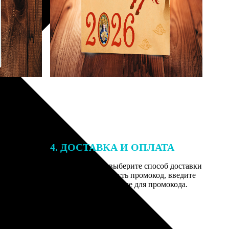
4. ДОСТАВКА И ОПЛАТА
той. После
Введите адрес и выберите способ доставки
 на email с
заказа. Если у вас есть промокод, введите
вим заказ
его в специальное поле для промокода.
мером для