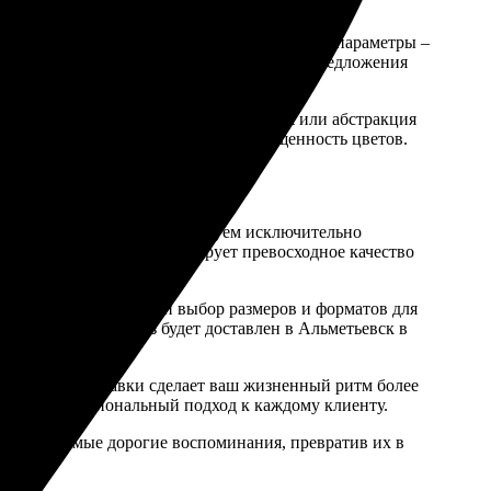
итаемое фото, а затем настраивайте нужные параметры –
особных на рынке, а постоянные акции и предложения
здник. Будь то портретное фото, пейзаж или абстракция
 эмоциями, сохраняя живость и насыщенность цветов.
еств. Во-первых, мы используем исключительно
о фотохолста. Это гарантирует превосходное качество
 Мы предлагаем широкий выбор размеров и форматов для
уется, что ваш заказ будет доставлен в Альметьевск в
 печати и доставки сделает ваш жизненный ритм более
также профессиональный подход к каждому клиенту.
ть свои самые дорогие воспоминания, превратив их в