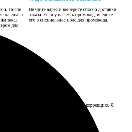
той. После
Введите адрес и выберите способ доставки
 на email с
заказа. Если у вас есть промокод, введите
вим заказ
его в специальное поле для промокода.
мером для
ил, уточнил, не хочу ли я ретушь или цветокоррекцию. Я