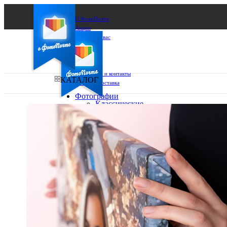
О ФотоПочте
Акции
Сделаем за вас
Бизнесу
FAQ
Франшиза
Поддержка и контакты
КАТАЛОГ
Оплата и доставка
Фотографии
Классические
фото
Ваш город:
10х10
10х15
Ваш регион доставки
13х18
15х15
Выберите из списка:
15х20
20х20
20х30
30х30
30х40
А4
Фото
в