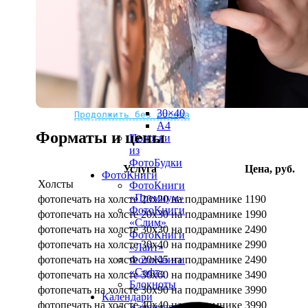
рамке
10х10
10×15
13×18
15×15
15×20
20×20
20×30
Не нашли Ваш город?
Мы доставляем по всему миру
30×30
30×40
Продолжить без города
A4
Форматы и цены
Полоски
из
ФотоБудки
Услуга
Цена, руб.
ФотоКниги
Холсты
ФотоКниги
«Премиум»
фотопечать на холсте 20х20 на подрамнике
1190
ФотоКниги
фотопечать на холсте 20х30 на подрамнике
1990
«Слим»
фотопечать на холсте 30х30 на подрамнике
2490
ФотоКниги
фотопечать на холсте 30х40 на подрамнике
2990
«Лайт»
фотопечать на холсте 20х45 на подрамнике
2490
ФотоКниги
«Софт»
фотопечать на холсте 30х60 на подрамнике
3490
Блокноты
фотопечать на холсте 30х90 на подрамнике
3990
Календари
фотопечать на холсте 40х40 на подрамнике
3990
Календари