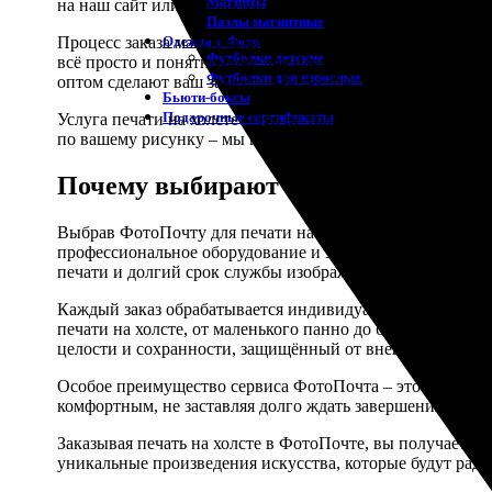
Магниты
на наш сайт или используйте удобное мобильное прилож
Пазлы магнитные
Одежда с Фото
Процесс заказа максимально упрощён и не займёт много
Футболки детские
всё просто и понятно даже для начинающих пользовател
Футболки для взрослых
оптом сделают ваш заказ еще более выгодным.
Бьюти-боксы
Подарочные сертификаты
Услуга печати на холсте – это не только способ украсить
по вашему рисунку – мы поможем реализовать любую ваш
Почему выбирают ФотоПочту
Выбрав ФотоПочту для печати на холсте, вы получаете 
профессиональное оборудование и экологически чистые 
печати и долгий срок службы изображения.
Каждый заказ обрабатывается индивидуально, что позвол
печати на холсте, от маленького панно до больших плакат
целости и сохранности, защищённый от внешних воздей
Особое преимущество сервиса ФотоПочта – это высокая 
комфортным, не заставляя долго ждать завершения работ
Заказывая печать на холсте в ФотоПочте, вы получаете 
уникальные произведения искусства, которые будут радо