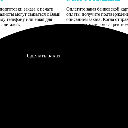
подготовки заказа к печати
Оплатите заказ банковской кар
алисты могут связаться с Вами
оплаты получите подтверждение
му телефону или email для
описанием заказа. Когда отпра
я деталей.
вы получите письмо с трек-но
отслеживания.
Сделать заказ
них были сняты на телефон, качество так себе. Менеджер позвон
екты и шумы стали очень заметны. Моя ошибка.