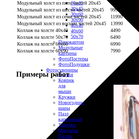
Модульный холст из пяти частей 20х45
7990
30х40
20х45
Модульный холст из шести частей 20х45
9990
30х60
Модульный холст из семи частей 20х45
11990
30х90
Модульный холст из восьми частей 20х45
13990
40х40
Коллаж на холсте 40х40
4490
40х60
50х70
Коллаж на холсте 50х70
6490
Пенокартон
Коллаж на холсте 60х60
6990
Модульные
Коллаж на холсте 60х90
7990
картины
ФотоПостеры
ФотоПодушки
Фотоcувениры
Примеры работ
Значки
Коврик
для
мыши
Кружки
Новогодние
шары
Пазл
картонный
Тарелки
Магниты
Пазлы