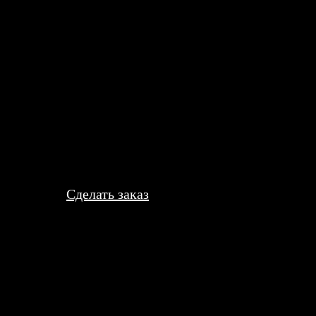
твенное фото, поэтому изображение немного размытое. Но сама к
Сделать заказ
жность преобразить ваши любимые фотографии в настоящие прои
тся для создания эксклюзивного панно или картины - это несколь