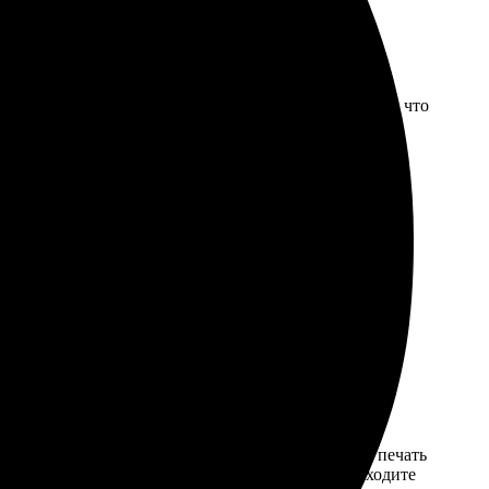
ружка крепкая, печать не стирается после мойки, так что
зведения искусства. С нами вы можете заказать печать
ко минут вашего времени и доступ в Интернет. Заходите