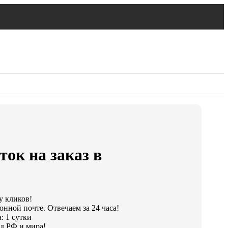
ок на заказ в
у кликов!
онной почте. Отвечаем за 24 часа!
: 1 сутки
д РФ и мира!