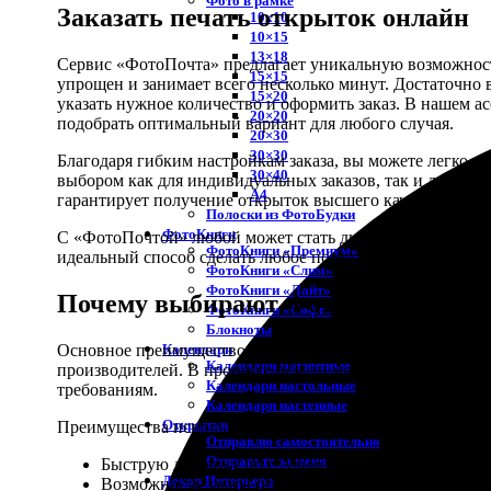
Фото в рамке
Заказать печать открыток онлайн
10х10
10×15
13×18
Сервис «ФотоПочта» предлагает уникальную возможность 
15×15
упрощен и занимает всего несколько минут. Достаточно 
15×20
указать нужное количество и оформить заказ. В нашем 
20×20
подобрать оптимальный вариант для любого случая.
20×30
30×30
Благодаря гибким настройкам заказа, вы можете легко под
30×40
выбором как для индивидуальных заказов, так и для кру
A4
гарантирует получение открыток высшего качества с яр
Полоски из ФотоБудки
ФотоКниги
С «ФотоПочтой» любой может стать дизайнером своей о
ФотоКниги «Премиум»
идеальный способ сделать любое поздравление с днем 
ФотоКниги «Слим»
ФотоКниги «Лайт»
Почему выбирают ФотоПочту
ФотоКниги «Софт»
Блокноты
Календари
Основное преимущество нашего сервиса - это высокое к
Календари магнитные
производителей. В процессе печати мы тщательно контро
Календари настольные
требованиям.
Календари настенные
Открытки
Преимущества использования «ФотоПочты» для заказа пе
Отправлю самостоятельно
Отправьте за меня
Быструю доставку по г Альметьевск и окрестностям
Декор Интерьера
Возможность заказа открыток с индивидуальным д