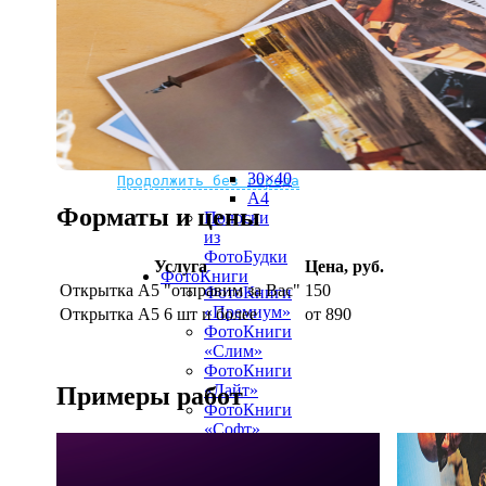
рамке
10х10
10×15
13×18
15×15
15×20
20×20
20×30
Не нашли Ваш город?
Мы доставляем по всему миру
30×30
30×40
Продолжить без города
A4
Форматы и цены
Полоски
из
ФотоБудки
Услуга
Цена, руб.
ФотоКниги
Открытка А5 "отправим за Вас"
150
ФотоКниги
«Премиум»
Открытка А5 6 шт и более
от 890
ФотоКниги
«Слим»
ФотоКниги
«Лайт»
Примеры работ
ФотоКниги
«Софт»
Блокноты
Календари
Календари