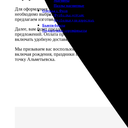
Магниты
Пазлы магнитные
Для оформления заказа на печать почтовых открыток в 
Одежда с Фото
необходимо выбрать желаемый дизайн открытки – это м
Футболки детские
предлагаем изготовление открыток с фотографией, напе
Футболки для взрослых
Бьюти-боксы
Далее, вам будет предложено определить размер и мате
Подарочные сертификаты
предложений. Оплата производится удобным для вас спо
включать удобную доставку курьером, отправку по почт
Мы призываем вас воспользоваться сервисом ФотоПочта 
включая рождения, праздники или события, сделает ваш
точку Альметьевска.