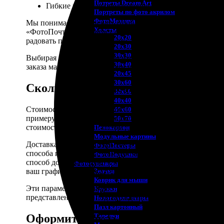
Потреты Dream Art
Гибкие ценовые предложения, как для индивидуаль
Портреты по фото акрилом
ФотоМозаика
Мы понимаем, что печать открыток - это не просто печа
Холсты
«ФотоПочта» предлагает своим клиентам не только печат
20х20
радовать получателей годами.
20х30
30х30
Выбирая «ФотоПочту» для изготовления открыток на зак
30х40
заказа максимально простым и удобным, чтобы вы могли
20х45
30х60
Сколько стоит печать открыток с д
30х90
40х40
Стоимость печати открыток в нашем сервисе ФотоПочта 
40х60
примеру, изготовление открыток на заказ с логотипом 
50х70
стоимость. Открытки оптом доступны для заказа по бол
Пенокартон
Модульные картины
Доставка печатных открыток возможна несколькими спос
ФотоПостеры
способа и веса заказа. Так, доставка почтой обычно яв
ФотоПодушки
способ доставки прямо к вашей двери, но и цена будет 
Фотоcувениры
ваш график непредсказуем.
Значки
Коврик для мыши
Эти параметры позволяют нашим клиентам выбрать наибо
Кружки
представлена перед подтверждением заказа, гарантируя 
Новогодние шары
Пазл картонный
Оформить заказ на печать открыто
Тарелки