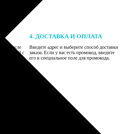
4. ДОСТАВКА И ОПЛАТА
той. После
Введите адрес и выберите способ доставки
 на email с
заказа. Если у вас есть промокод, введите
вим заказ
его в специальное поле для промокода.
мером для