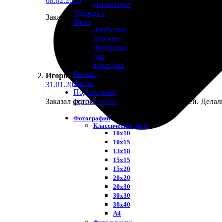
08.02.2026
магнитные
Одежда с
Заказывал печать на кружке своего старого фото с 
Фото
Футболки
детские
Футболки
для
взрослых
Бьюти-
Игорь
:
боксы
31.01.2026
Подарочные
сертификаты
Заказал фотокнигу на годовщину родителей. Делали
Фотографии
Классические фото
10х10
10х15
13х18
15х15
15х20
20х20
20х30
30х30
30х40
А4