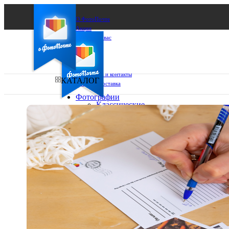
О ФотоПочте
Акции
Сделаем за вас
Бизнесу
FAQ
Франшиза
Поддержка и контакты
КАТАЛОГ
Оплата и доставка
Фотографии
Классические
фото
Ваш город:
10х10
10х15
Ваш регион доставки
13х18
15х15
Выберите из списка:
15х20
20х20
20х30
30х30
30х40
А4
Фото
в