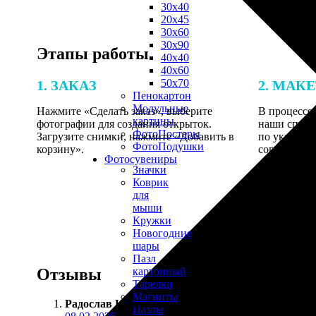
30х40
20х45
30х60
30х90
Этапы работы
40х40
40х60
50х70
1. ЗАКАЗ
2. МАК
Пенокартон
Модульные
Нажмите «Сделать заказ», выберите
В процессе 
картины
фотографии для создания открыток.
наши специ
ФотоПостеры
Загрузите снимки, нажмите «Добавить в
по указанно
ФотоПодушки
корзину».
согласовани
Фотоcувениры
Значки
Коврик
для
мыши
Кружки
Новогодние
шары
Пазл
Отзывы
картонный
Тарелки
Магниты
Радослав Калачёв
:
Пазлы