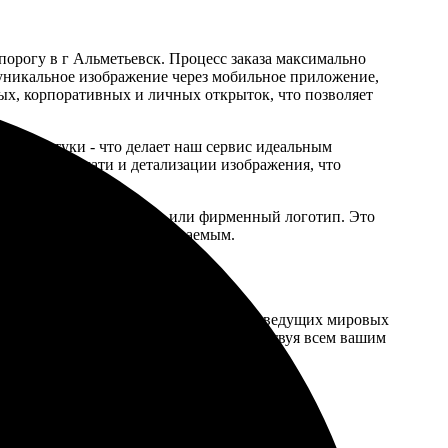
порогу в г Альметьевск. Процесс заказа максимально
 уникальное изображение через мобильное приложение,
ых, корпоративных и личных открыток, что позволяет
 и от 1 штуки - что делает наш сервис идеальным
 качеству печати и детализации изображения, что
, добавив поздравление или фирменный логотип. Это
ящему особенным и незабываемым.
ионального оборудования и материалов ведущих мировых
 будет напечатана безупречно, соответствуя всем вашим
предлагаем:
.