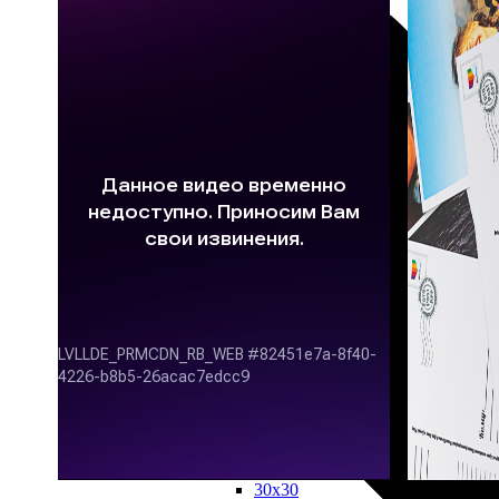
магнитные
Календари
настольные
Календари
настенные
Открытки
Отправлю
самостоятельно
Отправьте
за
меня
Декор
Интерьера
Потреты
Dream
Art
Портреты
по
фото
акрилом
ФотоМозаика
Холсты
20х20
20х30
30х30