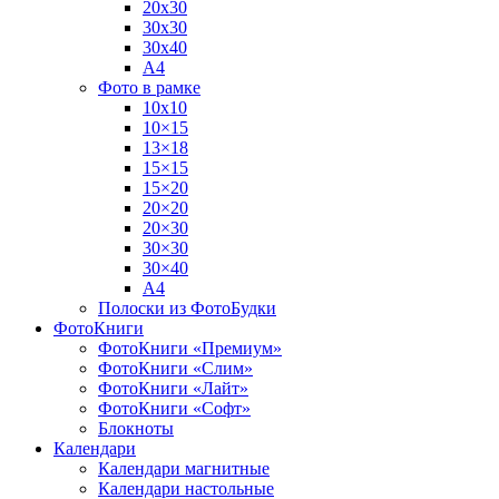
20х30
30х30
30х40
А4
Фото в рамке
10х10
10×15
13×18
15×15
15×20
20×20
20×30
30×30
30×40
A4
Полоски из ФотоБудки
ФотоКниги
ФотоКниги «Премиум»
ФотоКниги «Слим»
ФотоКниги «Лайт»
ФотоКниги «Софт»
Блокноты
Календари
Календари магнитные
Календари настольные