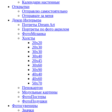
Календари настенные
Открытки
Отправлю самостоятельно
Отправьте за меня
Декор Интерьера
Потреты Dream Art
Портреты по фото акрилом
ФотоМозаика
Холсты
20х20
20х30
30х30
30х40
20х45
30х60
30х90
40х40
40х60
50х70
Пенокартон
Модульные картины
ФотоПостеры
ФотоПодушки
Фотоcувениры
Значки