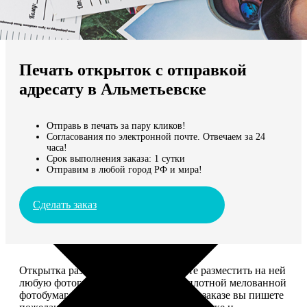
Не нашли Ваш город?
Мы доставляем по всему миру
Печать открыток с отправкой
Продолжить без города
адресату в Альметьевске
Отправь в печать за пару кликов!
Согласования по электронной почте. Отвечаем за 24
часа!
Срок выполнения заказа: 1 сутки
Отправим в любой город РФ и мира!
Сделать заказ
Открытка размером 10*15, вы можете разместить на ней
любую фотографию. Печатается на плотной мелованной
фотобумаге плотностью 300 г/м2. При заказе вы пишете