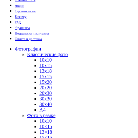
О ФотоПочте
Акции
Сделаем за вас
Бизнесу
FAQ
Франшиза
Поддержка и контакты
Оплата и доставка
Фотографии
Классические фото
10х10
10х15
13х18
15х15
15х20
20х20
20х30
30х30
30х40
А4
Фото в рамке
10х10
10×15
13×18
15×15