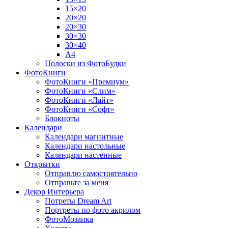
15×20
20×20
20×30
30×30
30×40
A4
Полоски из ФотоБудки
ФотоКниги
ФотоКниги «Премиум»
ФотоКниги «Слим»
ФотоКниги «Лайт»
ФотоКниги «Софт»
Блокноты
Календари
Календари магнитные
Календари настольные
Календари настенные
Открытки
Отправлю самостоятельно
Отправьте за меня
Декор Интерьера
Потреты Dream Art
Портреты по фото акрилом
ФотоМозаика