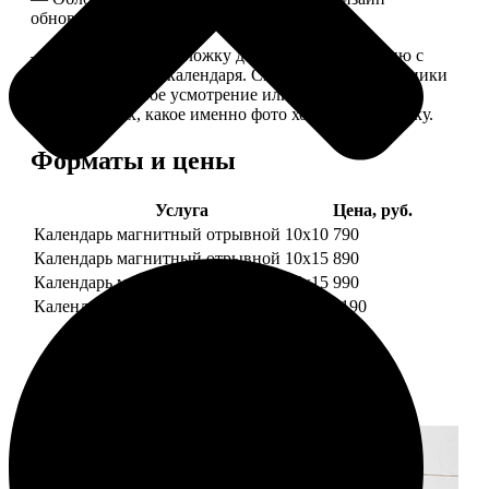
обновляем каждый год.
— В кружочек на обложку добавляем фотографию с
одной из страниц календаря. Снимок наши сотрудники
выбирают на свое усмотрение или пишите в
комментариях, какое именно фото хотите на обложку.
Форматы и цены
Услуга
Цена, руб.
Календарь магнитный отрывной 10x10
790
Календарь магнитный отрывной 10x15
890
Календарь магнитный отрывной 15x15
990
Календарь магнитный отрывной 15x20
1190
Примеры работ