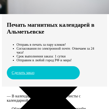
Не нашли Ваш город?
Мы доставляем по всему миру
Печать магнитных календарей в
Продолжить без города
Альметьевске
Отправь в печать за пару кликов!
Согласования по электронной почте. Отвечаем за 24
часа!
Срок выполнения заказа: 1 сутки
Отправим в любой город РФ и мира!
Сделать заказ
— В календаре 13 листов: обложка+листы с
календарной сеткой.
— Обложка для календаря стандартная, дизайн