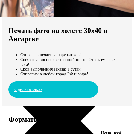
Не нашли Ваш город?
Мы доставляем по всему миру
Печать фото на холсте 30х40 в
Продолжить без города
Ангарске
Отправь в печать за пару кликов!
Согласования по электронной почте. Отвечаем за 24
часа!
Срок выполнения заказа: 1 сутки
Отправим в любой город РФ и мира!
Сделать заказ
Форматы и цены
Услуга
Цена, руб.