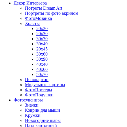
Декор Интерьера
Потреты Dream Art
Портреты по фото акрилом
ФотоМозаика
Холсты
20х20
20х30
30х30
30х40
20х45
30х60
30х90
40х40
40х60
50х70
Пенокартон
Модульные картины
ФотоПостеры
ФотоПодушки
Фотоcувениры
Значки
Коврик для мыши
Кружки
Новогодние шары
Пазл картонный