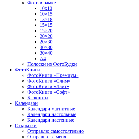
Фото в рамке
10х10
10×15
13×18
15×15
15×20
20×20
20×30
30×30
30×40
A4
Полоски из ФотоБудки
ФотоКниги
ФотоКниги «Премиум»
ФотоКниги «Слим»
ФотоКниги «Лайт»
ФотоКниги «Софт»
Блокноты
Календари
Календари магнитные
Календари настольные
Календари настенные
Открытки
Отправлю самостоятельно
Отправьте за меня