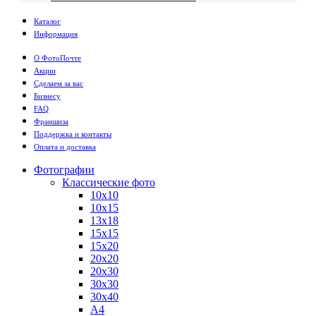
Каталог
Информация
О ФотоПочте
Акции
Сделаем за вас
Бизнесу
FAQ
Франшиза
Поддержка и контакты
Оплата и доставка
Фотографии
Классические фото
10х10
10х15
13х18
15х15
15х20
20х20
20х30
30х30
30х40
А4