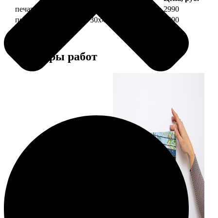
печать фото на холсте 30х40 на подрамнике
2990
печать фото на холсте 30х40 в раме
5490
Примеры работ