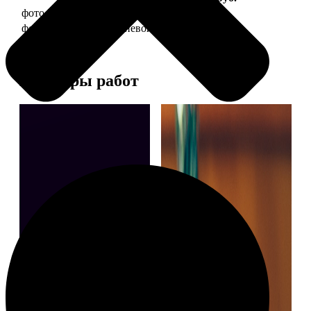
фото 30х40 в деревянной рамке
1490
фото 30х40 в алюминиевой рамке
2990
Примеры работ