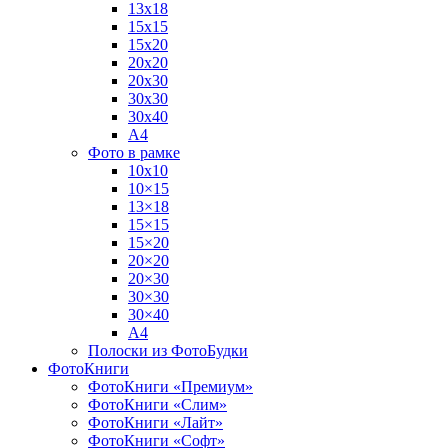
13х18
15х15
15х20
20х20
20х30
30х30
30х40
А4
Фото в рамке
10х10
10×15
13×18
15×15
15×20
20×20
20×30
30×30
30×40
A4
Полоски из ФотоБудки
ФотоКниги
ФотоКниги «Премиум»
ФотоКниги «Слим»
ФотоКниги «Лайт»
ФотоКниги «Софт»