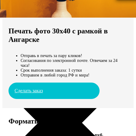
Не нашли Ваш город?
Мы доставляем по всему миру
Печать фото 30х40 с рамкой в
Продолжить без города
Ангарске
Отправь в печать за пару кликов!
Согласования по электронной почте. Отвечаем за 24
часа!
Срок выполнения заказа: 1 сутки
Отправим в любой город РФ и мира!
Сделать заказ
Форматы и цены
Услуга
Цена, руб.