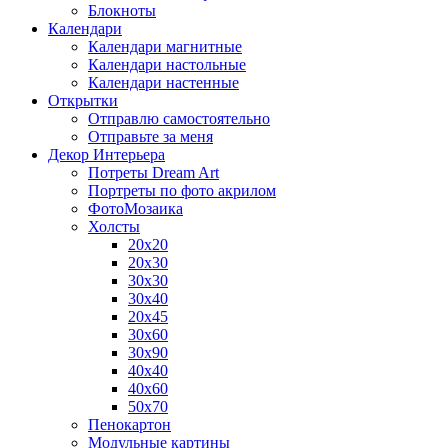
Блокноты
Календари
Календари магнитные
Календари настольные
Календари настенные
Открытки
Отправлю самостоятельно
Отправьте за меня
Декор Интерьера
Потреты Dream Art
Портреты по фото акрилом
ФотоМозаика
Холсты
20х20
20х30
30х30
30х40
20х45
30х60
30х90
40х40
40х60
50х70
Пенокартон
Модульные картины