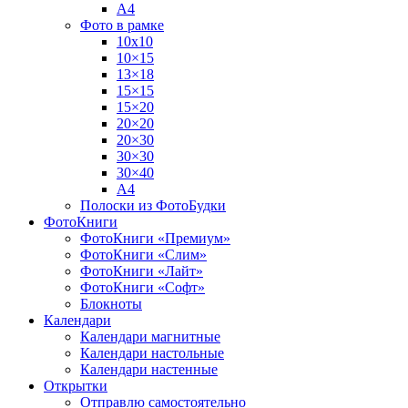
А4
Фото в рамке
10х10
10×15
13×18
15×15
15×20
20×20
20×30
30×30
30×40
A4
Полоски из ФотоБудки
ФотоКниги
ФотоКниги «Премиум»
ФотоКниги «Слим»
ФотоКниги «Лайт»
ФотоКниги «Софт»
Блокноты
Календари
Календари магнитные
Календари настольные
Календари настенные
Открытки
Отправлю самостоятельно