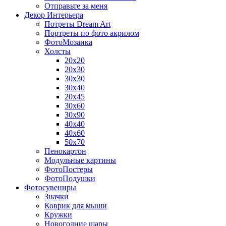
Отправьте за меня
Декор Интерьера
Потреты Dream Art
Портреты по фото акрилом
ФотоМозаика
Холсты
20х20
20х30
30х30
30х40
20х45
30х60
30х90
40х40
40х60
50х70
Пенокартон
Модульные картины
ФотоПостеры
ФотоПодушки
Фотоcувениры
Значки
Коврик для мыши
Кружки
Новогодние шары