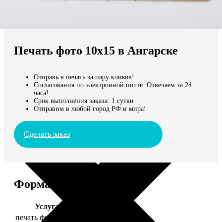
Не нашли Ваш город?
Мы доставляем по всему миру
Печать фото 10х15 в Ангарске
Продолжить без города
Отправь в печать за пару кликов!
Согласования по электронной почте. Отвечаем за 24
часа!
Срок выполнения заказа: 1 сутки
Отправим в любой город РФ и мира!
Сделать заказ
Форматы и цены
Услуга
Цена, руб.
печать фото 10х15
24