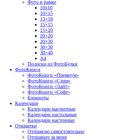
Фото в рамке
10х10
10×15
13×18
15×15
15×20
20×20
20×30
30×30
30×40
A4
Полоски из ФотоБудки
ФотоКниги
ФотоКниги «Премиум»
ФотоКниги «Слим»
ФотоКниги «Лайт»
ФотоКниги «Софт»
Блокноты
Календари
Календари магнитные
Календари настольные
Календари настенные
Открытки
Отправлю самостоятельно
Отправьте за меня