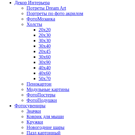
Декор Интерьера
Потреты Dream Art
Портреты по фото акрилом
ФотоМозаика
Холсты
20х20
20х30
30х30
30х40
20х45
30х60
30х90
40х40
40х60
50х70
Пенокартон
Модульные картины
ФотоПостеры
ФотоПодушки
Фотоcувениры
Значки
Коврик для мыши
Кружки
Новогодние шары
Пазл картонный