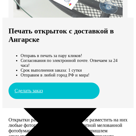
Не нашли Ваш город?
Мы доставляем по всему миру
Печать открыток с доставкой в
Продолжить без города
Ангарске
Отправь в печать за пару кликов!
Согласования по электронной почте. Отвечаем за 24
часа!
Срок выполнения заказа: 1 сутки
Отправим в любой город РФ и мира!
Сделать заказ
Открытки размером 10*15, вы можете разместить на них
любые фотографии. Печатаем на плотной мелованной
фотобумаге плотностью 300 г/м2. Мы пришлем