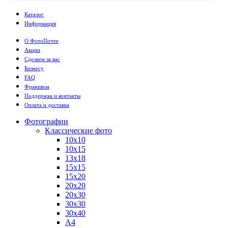
Каталог
Информация
О ФотоПочте
Акции
Сделаем за вас
Бизнесу
FAQ
Франшиза
Поддержка и контакты
Оплата и доставка
Фотографии
Классические фото
10х10
10х15
13х18
15х15
15х20
20х20
20х30
30х30
30х40
А4