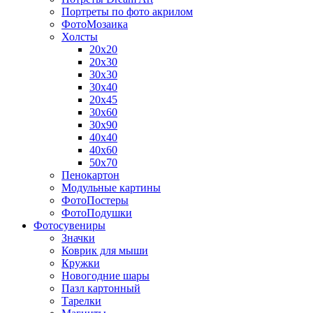
Портреты по фото акрилом
ФотоМозаика
Холсты
20х20
20х30
30х30
30х40
20х45
30х60
30х90
40х40
40х60
50х70
Пенокартон
Модульные картины
ФотоПостеры
ФотоПодушки
Фотоcувениры
Значки
Коврик для мыши
Кружки
Новогодние шары
Пазл картонный
Тарелки