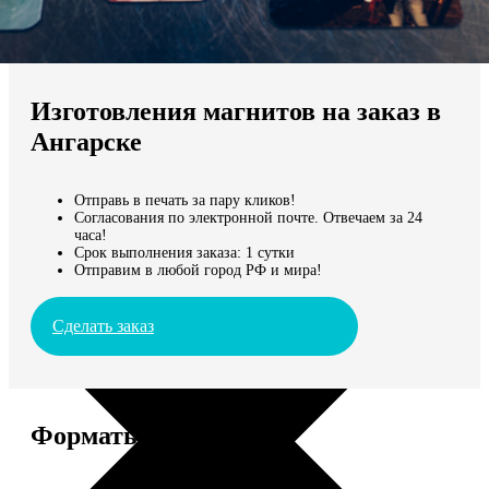
Не нашли Ваш город?
Мы доставляем по всему миру
Изготовления магнитов на заказ в
Продолжить без города
Ангарске
Отправь в печать за пару кликов!
Согласования по электронной почте. Отвечаем за 24
часа!
Срок выполнения заказа: 1 сутки
Отправим в любой город РФ и мира!
Сделать заказ
Форматы и цены
Услуга
Цена, руб.