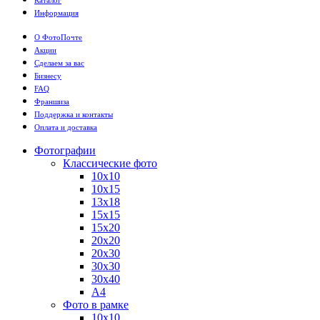
Информация
О ФотоПочте
Акции
Сделаем за вас
Бизнесу
FAQ
Франшиза
Поддержка и контакты
Оплата и доставка
Фотографии
Классические фото
10х10
10х15
13х18
15х15
15х20
20х20
20х30
30х30
30х40
А4
Фото в рамке
10х10