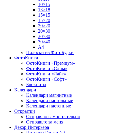
10×15
13×18
15×15
15×20
20×20
20×30
30×30
30×40
A4
Полоски из ФотоБудки
ФотоКниги
ФотоКниги «Премиум»
ФотоКниги «Слим»
ФотоКниги «Лайт»
ФотоКниги «Софт»
Блокноты
Календари
Календари магнитные
Календари настольные
Календари настенные
Открытки
Отправлю самостоятельно
Отправьте за меня
Декор Интерьера
Потреты Dream Art