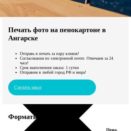
Не нашли Ваш город?
Мы доставляем по всему миру
Печать фото на пенокартоне в
Продолжить без города
Ангарске
Отправь в печать за пару кликов!
Согласования по электронной почте. Отвечаем за 24
часа!
Срок выполнения заказа: 1 сутки
Отправим в любой город РФ и мира!
Сделать заказ
Форматы и цены
Цена,