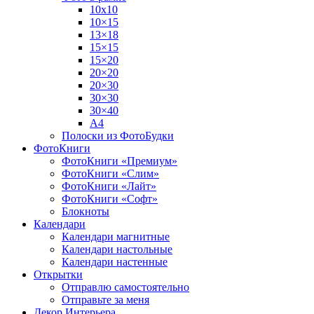
10х10
10×15
13×18
15×15
15×20
20×20
20×30
30×30
30×40
A4
Полоски из ФотоБудки
ФотоКниги
ФотоКниги «Премиум»
ФотоКниги «Слим»
ФотоКниги «Лайт»
ФотоКниги «Софт»
Блокноты
Календари
Календари магнитные
Календари настольные
Календари настенные
Открытки
Отправлю самостоятельно
Отправьте за меня
Декор Интерьера