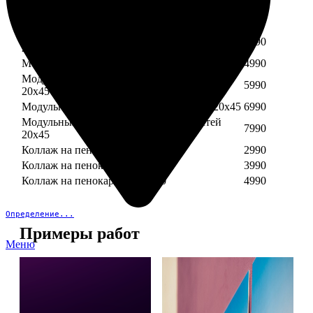
Модульный пенокартон из трех частей 30х40
3890
Модульный пенокартон из трех частей 20х45
2990
Модульный пенокартон из четырех частей
3990
20х45
Модульный пенокартон из пяти частей 20х45
4990
Модульный пенокартон из шести частей
5990
20х45
Модульный пенокартон из семи частей 20х45
6990
Модульный пенокартон из восьми частей
7990
20х45
Коллаж на пенокартоне 30х30
2990
Коллаж на пенокартоне 30х60
3990
Коллаж на пенокартоне 30х90
4990
Определение...
Примеры работ
Меню