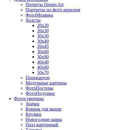
Потреты Dream Art
Портреты по фото акрилом
ФотоМозаика
Холсты
20х20
20х30
30х30
30х40
20х45
30х60
30х90
40х40
40х60
50х70
Пенокартон
Модульные картины
ФотоПостеры
ФотоПодушки
Фотоcувениры
Значки
Коврик для мыши
Кружки
Новогодние шары
Пазл картонный
Тарелки