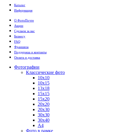
Каталог
Информация
О ФотоПочте
Акции
Сделаем за вас
Бизнесу
FAQ
Франшиза
Поддержка и контакты
Оплата и доставка
Фотографии
Классические фото
10х10
10х15
13х18
15х15
15х20
20х20
20х30
30х30
30х40
А4
Фото в рамке