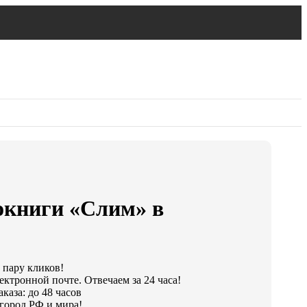
окниги «Слим» в
а пару кликов!
ектронной почте. Отвечаем за 24 часа!
каза: до 48 часов
город РФ и мира!