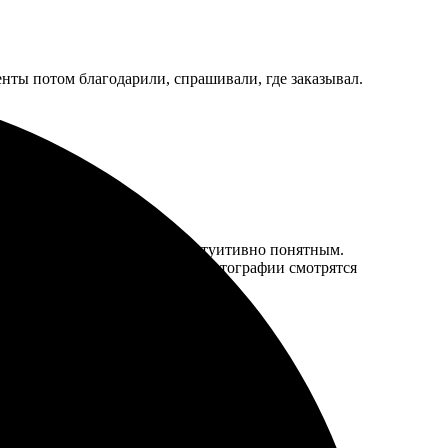
енты потом благодарили, спрашивали, где заказывал.
епростым, но сайт оказался интуитивно понятным.
печати поразило, цвета яркие, фотографии смотрятся