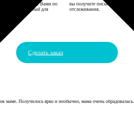
 могут связаться с Вами по
вы получите письмо с трек-но
телефону или email для
отслеживания.
я деталей.
Сделать заказ
ок маме. Получилось ярко и необычно, мама очень обрадовалась