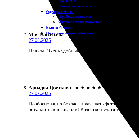
Магниты
Пазлы магнитные
Одежда с Фото
Футболки детские
Футболки для взрослых
Бьюти-боксы
Подарочные сертификаты
Мия Васильева
:
★
★
★
★
★
27.08.2025
Плюсы. Очень удобный сервис, быстро оформила зак
Ариадна Цветкова
:
★
★
★
★
★
27.07.2025
Необоснованно боялась заказывать фотокнигу онла
результаты впечатлили! Качество печати на высоте,