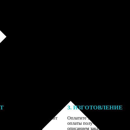
ЕТ
3. ИЗГОТОВЛЕНИЕ
тоимость ФотоКниги зависит
Оплатите заказ банковской кар
ва страниц. В процессе
оплаты получите подтверждение
заказа к печати наши
описанием заказа. Когда отпра