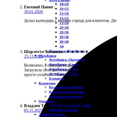
Фото в рамке
10х10
Евгений Панов
:
10×15
19.01.2026
13×18
15×15
Делал календарь с видами города для клиентов. Ди
15×20
20×20
20×30
30×30
30×40
A4
Полоски из ФотоБудки
Шарлотта Зюганова
:
★
★
★
★
★
ФотоКниги
23.12.2025
ФотоКниги «Премиум»
ФотоКниги «Слим»
Возможно, я никогда не думала, что сама смогу с
ФотоКниги «Лайт»
Загрузила свои фото, выбрала макет, и прошло всег
ФотоКниги «Софт»
просто отлично. Упаковка тоже порадовала, все до
Блокноты
Календари
Календари магнитные
Календари настольные
Календари настенные
Открытки
Отправлю самостоятельно
Владлен Туманов
:
★
★
★
★
★
Отправьте за меня
05.11.2025
Декор Интерьера