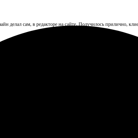
зайн делал сам, в редакторе на сайте. Получилось прилично, кли
оздать такую замечательную фотокнигу. Выбор оформления был н
о несколько дней, прежде чем я получила свою книгу. Качество 
ставлено в целости. Сервис на высшем уровне. Рекомендую всем!