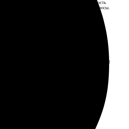
ото загрузил без проблем. Приятно удивила скорость
асыщенные. Сотрудники вежливые, отвечают на вопросы.
 сайт. Работают быстро, а качество печати впечатляет!
е повредилось. Обязательно закажу еще!
ия.
енные фотопродукты.