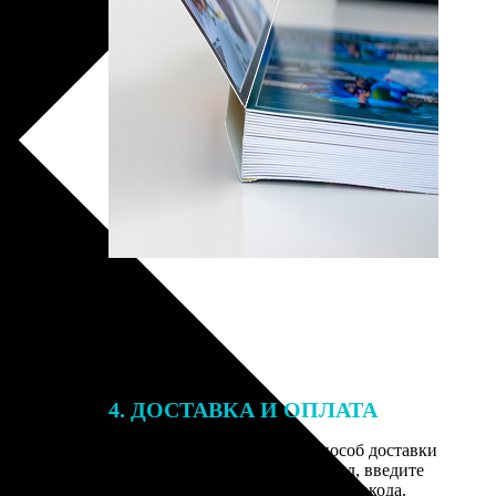
4. ДОСТАВКА И ОПЛАТА
той. После
Введите адрес и выберите способ доставки
 на email с
заказа. Если у вас есть промокод, введите
вим заказ
его в специальное поле для промокода.