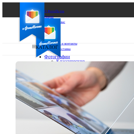
О ФотоПочте
Акции
Сделаем за вас
Бизнесу
FAQ
Франшиза
Поддержка и контакты
КАТАЛОГ
Оплата и доставка
Фотографии
Классические
фото
Ваш город:
10х10
10х15
Ваш регион доставки
13х18
15х15
Выберите из списка:
15х20
20х20
20х30
30х30
30х40
А4
Фото
в