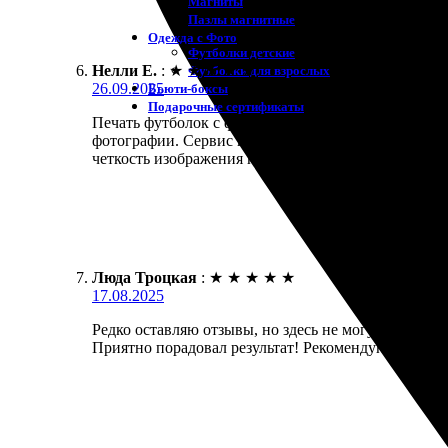
Магниты
Пазлы магнитные
Одежда с Фото
Футболки детские
Нелли Е.
:
★
★
★
★
★
Футболки для взрослых
26.09.2025
Бьюти-боксы
Подарочные сертификаты
Печать футболок с фото на заказ — это было замеч
фотографии. Сервис понятный и доступный. Ожидан
четкость изображения порадовали. Рекомендую все
Люда Троцкая
:
★
★
★
★
★
17.08.2025
Редко оставляю отзывы, но здесь не могу промолч
Приятно порадовал результат! Рекомендую всем др