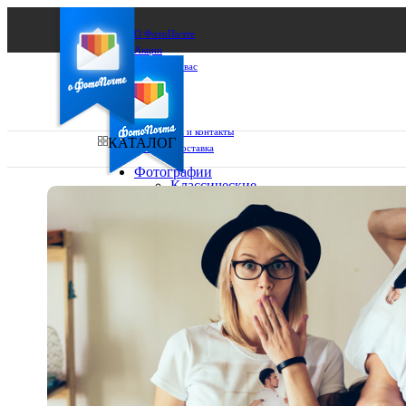
О ФотоПочте
Акции
Сделаем за вас
Бизнесу
FAQ
Франшиза
Поддержка и контакты
КАТАЛОГ
Оплата и доставка
Фотографии
Классические
фото
Ваш город:
10х10
10х15
Ваш регион доставки
13х18
15х15
Выберите из списка:
15х20
20х20
20х30
30х30
30х40
А4
Фото
в