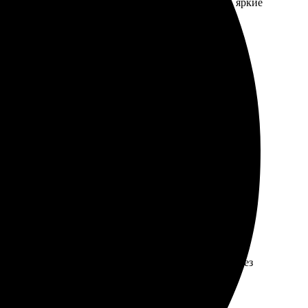
 оперативно. Качество печати на высшем уровне, яркие
егко и быстро. Получил готовые футболки через
панию.
ния на сайте, потом оформила заказ. Доставили через
ю!