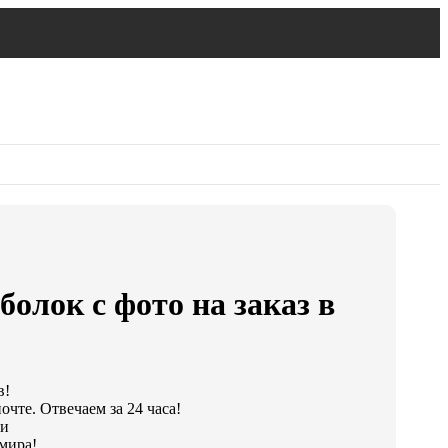
болок с фото на заказ в
в!
чте. Отвечаем за 24 часа!
ки
мира!