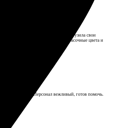
. Легко выбрала нужный размер и загрузила свои
талась удовлетворена качеством. Красочные цвета и
о и качественно. Персонал вежливый, готов помочь.