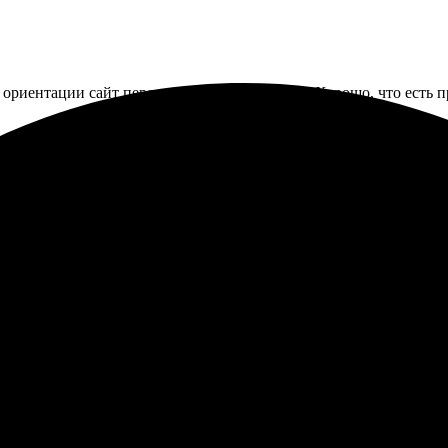
 ориентации сайт перевернул автоматически. Хорошо, что есть п
. Смотрятся хорошо. Но где ручка, там стык изображения, получ