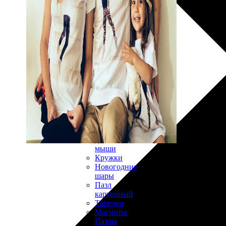
30х40
20х45
30х60
30х90
40х40
40х60
50х70
Пенокартон
Модульные
картины
ФотоПостеры
ФотоПодушки
Фотоcувениры
Значки
Коврик
для
мыши
Кружки
Новогодние
шары
Пазл
картонный
Тарелки
Магниты
Пазлы