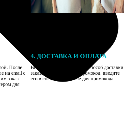
4. ДОСТАВКА И ОПЛАТА
той. После
Введите адрес и выберите способ доставки
 на email с
заказа. Если у вас есть промокод, введите
вим заказ
его в специальное поле для промокода.
мером для