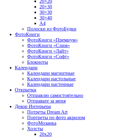
20×20
20×30
30×30
30×40
A4
Полоски из ФотоБудки
ФотоКниги
ФотоКниги «Премиум»
ФотоКниги «Слим»
ФотоКниги «Лайт»
ФотоКниги «Софт»
Блокноты
Календари
Календари магнитные
Календари настольные
Календари настенные
Открытки
Отправлю самостоятельно
Отправьте за меня
Декор Интерьера
Потреты Dream Art
Портреты по фото акрилом
ФотоМозаика
Холсты
20х20