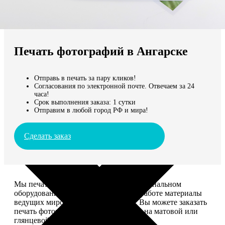
Не нашли Ваш город?
Мы доставляем по всему миру
Печать фотографий в Ангарске
Продолжить без города
Отправь в печать за пару кликов!
Согласования по электронной почте. Отвечаем за 24
часа!
Срок выполнения заказа: 1 сутки
Отправим в любой город РФ и мира!
Сделать заказ
Мы печатаем фотографии на профессиональном
оборудовании Noritsu, используем в работе материалы
ведущих мировых производителей. Вы можете заказать
печать фотографий разных форматов на матовой или
глянцевой фотобумаге.