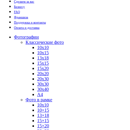
Сделаем за вас
Бизнесу
FAQ
Франшиза
Поддержка и контакты
Оплата и доставка
Фотографии
Классические фото
10х10
10х15
13х18
15х15
15х20
20х20
20х30
30х30
30х40
А4
Фото в рамке
10х10
10×15
13×18
15×15
15×20