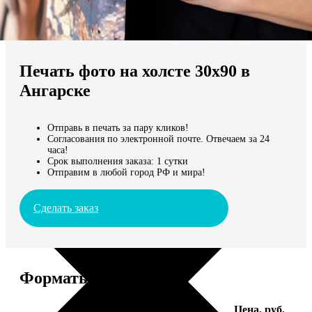
Не нашли Ваш город?
Мы доставляем по всему миру
Печать фото на холсте 30х90 в
Продолжить без города
Ангарске
Отправь в печать за пару кликов!
Согласования по электронной почте. Отвечаем за 24
часа!
Срок выполнения заказа: 1 сутки
Отправим в любой город РФ и мира!
Сделать заказ
Форматы и цены
Услуга
Цена, руб.