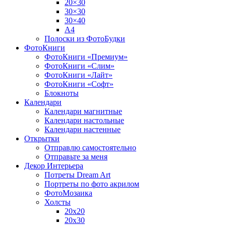
20×30
30×30
30×40
A4
Полоски из ФотоБудки
ФотоКниги
ФотоКниги «Премиум»
ФотоКниги «Слим»
ФотоКниги «Лайт»
ФотоКниги «Софт»
Блокноты
Календари
Календари магнитные
Календари настольные
Календари настенные
Открытки
Отправлю самостоятельно
Отправьте за меня
Декор Интерьера
Потреты Dream Art
Портреты по фото акрилом
ФотоМозаика
Холсты
20х20
20х30