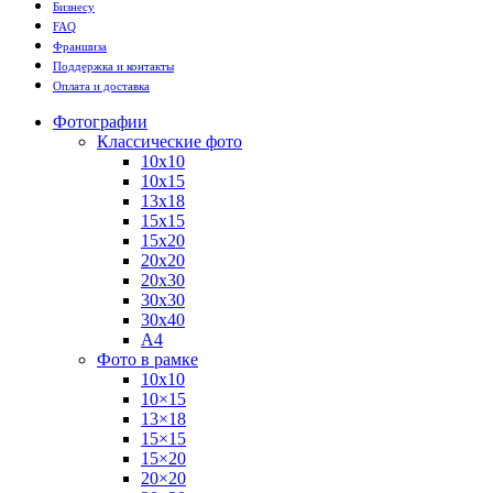
Бизнесу
FAQ
Франшиза
Поддержка и контакты
Оплата и доставка
Фотографии
Классические фото
10х10
10х15
13х18
15х15
15х20
20х20
20х30
30х30
30х40
А4
Фото в рамке
10х10
10×15
13×18
15×15
15×20
20×20