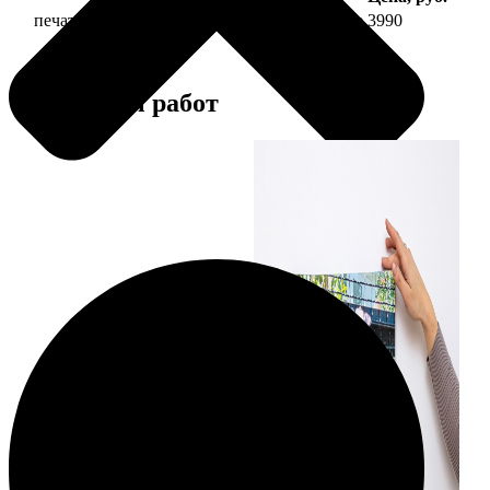
печать фото на холсте 30х90 на подрамнике
3990
Примеры работ