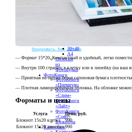
рамке
10х10
10×15
13×18
15×15
15×20
20×20
20×30
Не нашли Ваш город?
Мы доставляем по всему миру
30×30
30×40
Продолжить без города
A4
— Формат 15*20. Компактный и удобный, легко поместит
Полоски
из
— Внутри 100 страниц в клетку или в линейку (на ваш в
ФотоБудки
ФотоКниги
— Приятная на ощупь белая сатиновая бумага плотностью
ФотоКниги
«Премиум»
— Плотная ламинированная обложка. На обложке можно 
ФотоКниги
«Слим»
Форматы и цены
ФотоКниги
«Лайт»
ФотоКниги
Услуга
Цена, руб.
«Софт»
Блокнот 15х20 клетка
990
Блокноты
Блокнот 15х20 линейка
990
Календари
Календари