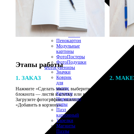
30х40
20х45
30х60
30х90
40х40
40х60
50х70
Пенокартон
Модульные
картины
ФотоПостеры
ФотоПодушки
Этапы работы
Фотоcувениры
Значки
1. ЗАКАЗ
2. МАК
Коврик
для
мыши
Нажмите «Сделать заказ», выберите тип
В процессе 
Кружки
блокнота — листы в клетку или в линейку.
наши специ
Новогодние
Загрузите фотографии, нажмите
по указанно
шары
«Добавить в корзину».
согласовани
Пазл
картонный
Тарелки
Магниты
Пазлы