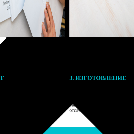
ЕТ
3. ИЗГОТОВЛЕНИЕ
подготовки заказа к печати
Оплатите заказ банковской кар
алисты могут связаться с Вами
оплаты получите подтверждение
му телефону или email для
описанием заказа. Когда отпра
я деталей.
вы получите письмо с трек-но
отслеживания.