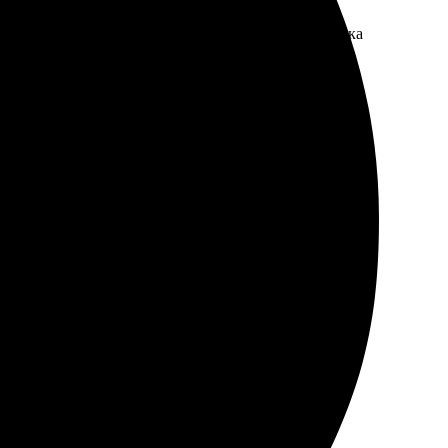
нтерфейс на сайте, легко оформлять заказ. Доставка
и сделали оплату.
шем уровне, я довольна результатом!
 вопросы решаются. Блокноты выглядят отлично,