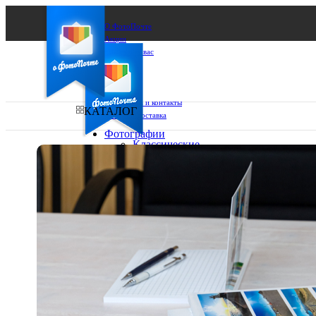
О ФотоПочте
Акции
Сделаем за вас
Бизнесу
FAQ
Франшиза
Поддержка и контакты
КАТАЛОГ
Оплата и доставка
Фотографии
Классические
фото
Ваш город:
10х10
10х15
Ваш регион доставки
13х18
15х15
Выберите из списка:
15х20
20х20
20х30
30х30
30х40
А4
Фото
в