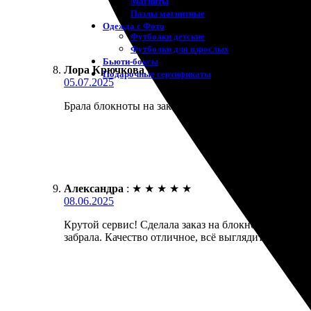
Магниты
Пазлы магнитные
Одежда с Фото
Футболки детские
Футболки для взрослых
Бьюти-боксы
Лора Крючкова
:
★
★
★
★
★
Подарочные сертификаты
05.07.2025
Брала блокноты на заказ. Удобный сайт, все прос
Александра
:
★
★
★
★
★
08.06.2025
Крутой сервис! Сделала заказ на блокноты, полнос
забрала. Качество отличное, всё выглядит очень с