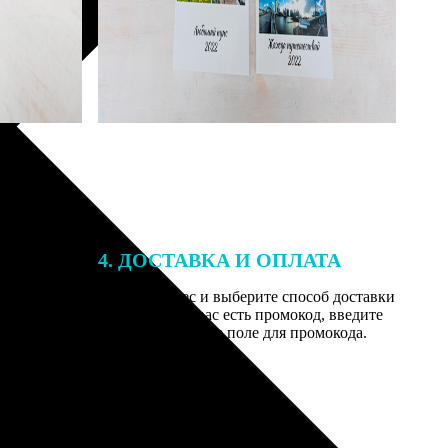
4. ДОСТАВКА И ОПЛАТА
той. После
Введите адрес и выберите способ доставки
 на email с
заказа. Если у вас есть промокод, введите
вим заказ
его в специальное поле для промокода.
мером для