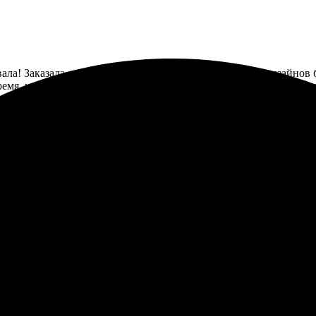
ала! Заказала легко, сайт интуитивно понятен. Выбор дизайнов б
мя, никаких задержек. В следующий раз снова закажу здесь, уве
сделано быстро и аккуратно. Процесс оформления прост и удобен