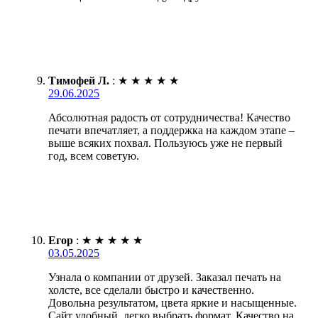
Тимофей Л.
:
★
★
★
★
★
29.06.2025
Абсолютная радость от сотрудничества! Качество
печати впечатляет, а поддержка на каждом этапе –
выше всяких похвал. Пользуюсь уже не первый
год, всем советую.
Егор
:
★
★
★
★
★
03.05.2025
Узнала о компании от друзей. Заказал печать на
холсте, все сделали быстро и качественно.
Довольна результатом, цвета яркие и насыщенные.
Сайт удобный, легко выбрать формат. Качество на