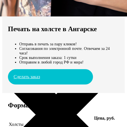
Не нашли Ваш город?
Мы доставляем по всему миру
Печать на холсте в Ангарске
Продолжить без города
Отправь в печать за пару кликов!
Согласования по электронной почте. Отвечаем за 24
часа!
Срок выполнения заказа: 1 сутки
Отправим в любой город РФ и мира!
Сделать заказ
Форматы и цены
Услуга
Цена, руб.
Холсты