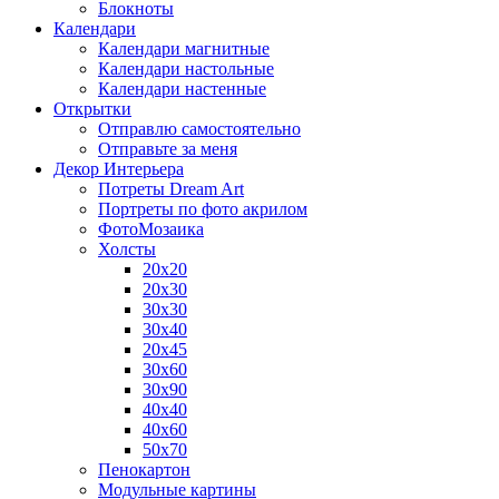
Блокноты
Календари
Календари магнитные
Календари настольные
Календари настенные
Открытки
Отправлю самостоятельно
Отправьте за меня
Декор Интерьера
Потреты Dream Art
Портреты по фото акрилом
ФотоМозаика
Холсты
20х20
20х30
30х30
30х40
20х45
30х60
30х90
40х40
40х60
50х70
Пенокартон
Модульные картины