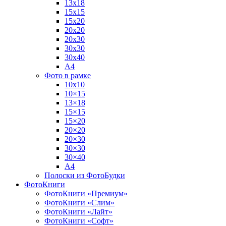
13х18
15х15
15х20
20х20
20х30
30х30
30х40
А4
Фото в рамке
10х10
10×15
13×18
15×15
15×20
20×20
20×30
30×30
30×40
A4
Полоски из ФотоБудки
ФотоКниги
ФотоКниги «Премиум»
ФотоКниги «Слим»
ФотоКниги «Лайт»
ФотоКниги «Софт»