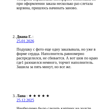
при оформлении заказа несколько раз слетала
корзина, пришлось начинать заново.
Диана Г.
:
25.01.2026
Подушку с фото еще одну заказывала, но уже в
форме сердца. Наполнитель равномерно
распределился, не сбивается. А вот шов по краю
где1 разошелся немного, торчит наполнитель.
Зашила за пять минут, но все же.
Лана
:
★
★
★
★
★
25.12.2025
Необходимо было сделать картину на холсте.