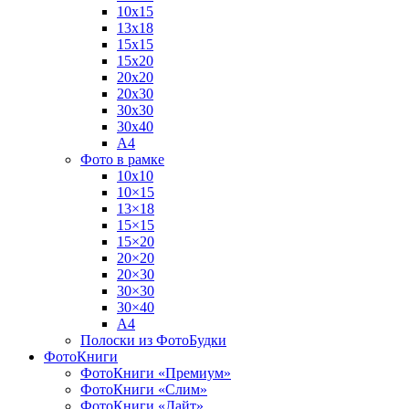
10х15
13х18
15х15
15х20
20х20
20х30
30х30
30х40
А4
Фото в рамке
10х10
10×15
13×18
15×15
15×20
20×20
20×30
30×30
30×40
A4
Полоски из ФотоБудки
ФотоКниги
ФотоКниги «Премиум»
ФотоКниги «Слим»
ФотоКниги «Лайт»