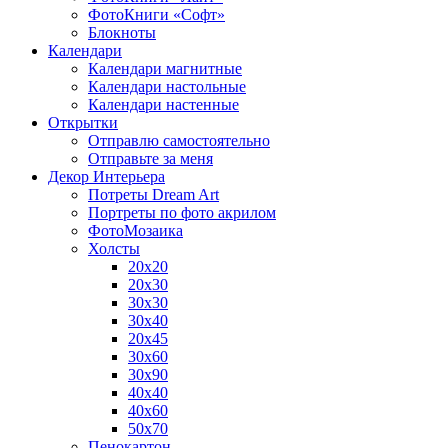
ФотоКниги «Софт»
Блокноты
Календари
Календари магнитные
Календари настольные
Календари настенные
Открытки
Отправлю самостоятельно
Отправьте за меня
Декор Интерьера
Потреты Dream Art
Портреты по фото акрилом
ФотоМозаика
Холсты
20х20
20х30
30х30
30х40
20х45
30х60
30х90
40х40
40х60
50х70
Пенокартон