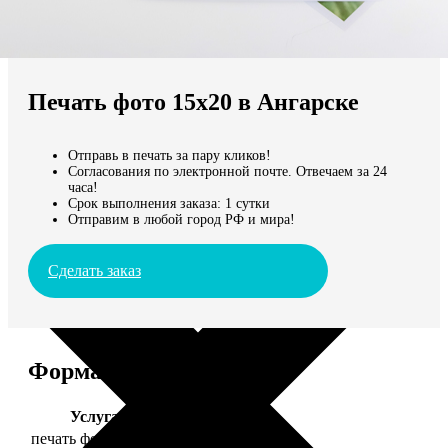
Не нашли Ваш город?
Мы доставляем по всему миру
Печать фото 15х20 в Ангарске
Продолжить без города
Отправь в печать за пару кликов!
Согласования по электронной почте. Отвечаем за 24
часа!
Срок выполнения заказа: 1 сутки
Отправим в любой город РФ и мира!
Сделать заказ
Форматы и цены
Услуга
Цена, руб.
печать фото 15х20
47