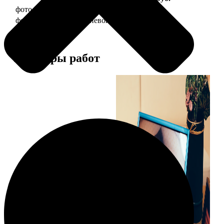
фото 20х30 в деревянной рамке
990
фото 20х30 в алюминиевой рамке
2490
Примеры работ