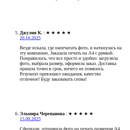
Джулия К.
:
★
★
★
★
★
20.10.2025
Везде искала, где напечатать фото, и наткнулась на
эту компанию. Заказала печать на А4 с рамкой.
Понравилось, что все просто и удобно: загрузила
фото, выбрала размер, оформила заказ. Доставка
пришла точно в срок, ничего не помялось.
Результат превзошел ожидания, качество
отличное! Буду заказывать снова!
Эльмира Черепанова
:
★
★
★
★
★
15.09.2025
Сфоткали, отправила фото на печать размером А4