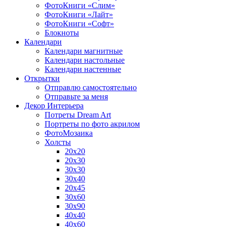
ФотоКниги «Слим»
ФотоКниги «Лайт»
ФотоКниги «Софт»
Блокноты
Календари
Календари магнитные
Календари настольные
Календари настенные
Открытки
Отправлю самостоятельно
Отправьте за меня
Декор Интерьера
Потреты Dream Art
Портреты по фото акрилом
ФотоМозаика
Холсты
20х20
20х30
30х30
30х40
20х45
30х60
30х90
40х40
40х60