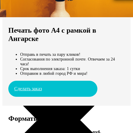
Не нашли Ваш город?
Мы доставляем по всему миру
Печать фото А4 с рамкой в
Продолжить без города
Ангарске
Отправь в печать за пару кликов!
Согласования по электронной почте. Отвечаем за 24
часа!
Срок выполнения заказа: 1 сутки
Отправим в любой город РФ и мира!
Сделать заказ
Форматы и цены
Услуга
Цена, руб.