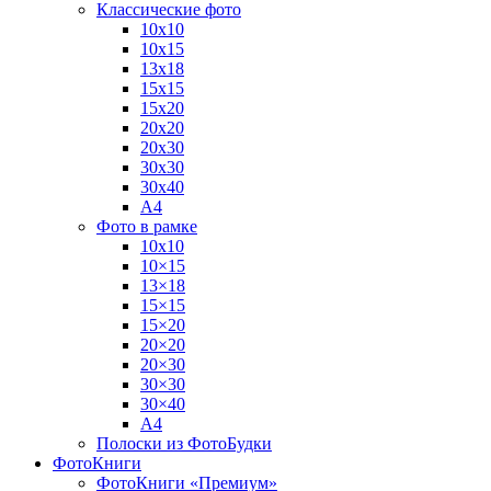
Классические фото
10х10
10х15
13х18
15х15
15х20
20х20
20х30
30х30
30х40
А4
Фото в рамке
10х10
10×15
13×18
15×15
15×20
20×20
20×30
30×30
30×40
A4
Полоски из ФотоБудки
ФотоКниги
ФотоКниги «Премиум»