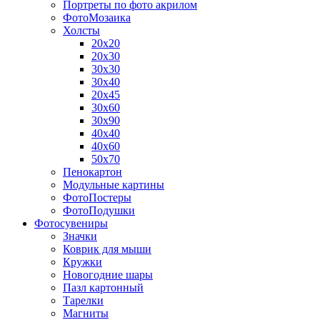
Портреты по фото акрилом
ФотоМозаика
Холсты
20х20
20х30
30х30
30х40
20х45
30х60
30х90
40х40
40х60
50х70
Пенокартон
Модульные картины
ФотоПостеры
ФотоПодушки
Фотоcувениры
Значки
Коврик для мыши
Кружки
Новогодние шары
Пазл картонный
Тарелки
Магниты