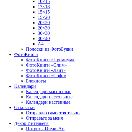
10×15
13×18
15×15
15×20
20×20
20×30
30×30
30×40
A4
Полоски из ФотоБудки
ФотоКниги
ФотоКниги «Премиум»
ФотоКниги «Слим»
ФотоКниги «Лайт»
ФотоКниги «Софт»
Блокноты
Календари
Календари магнитные
Календари настольные
Календари настенные
Открытки
Отправлю самостоятельно
Отправьте за меня
Декор Интерьера
Потреты Dream Art