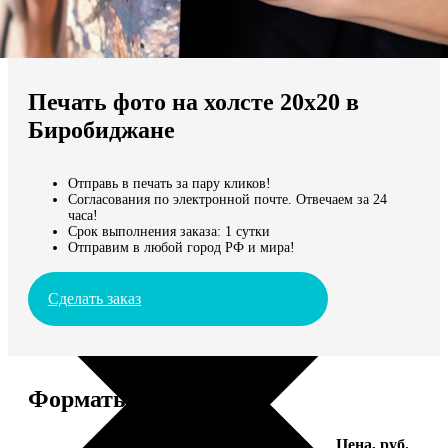
Не нашли Ваш город?
Мы доставляем по всему миру
Печать фото на холсте 20х20 в
Продолжить без города
Биробиджане
Отправь в печать за пару кликов!
Согласования по электронной почте. Отвечаем за 24
часа!
Срок выполнения заказа: 1 сутки
Отправим в любой город РФ и мира!
Сделать заказ
Форматы и цены
Услуга
Цена, руб.