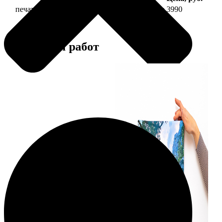
печать фото на холсте 40х40 на подрамнике
3990
Примеры работ