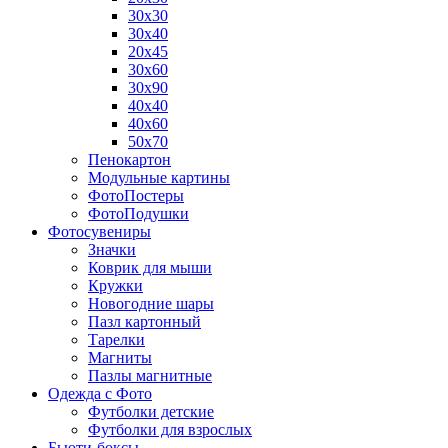
30х30
30х40
20х45
30х60
30х90
40х40
40х60
50х70
Пенокартон
Модульные картины
ФотоПостеры
ФотоПодушки
Фотоcувениры
Значки
Коврик для мыши
Кружки
Новогодние шары
Пазл картонный
Тарелки
Магниты
Пазлы магнитные
Одежда с Фото
Футболки детские
Футболки для взрослых
Бьюти-боксы