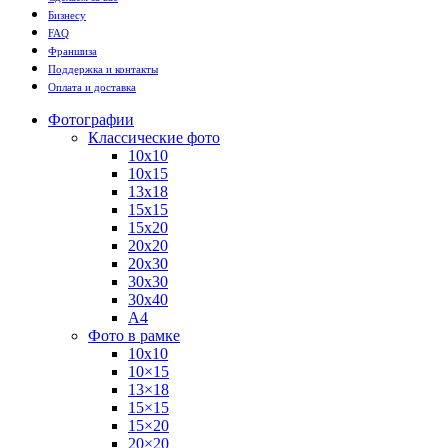
Бизнесу
FAQ
Франшиза
Поддержка и контакты
Оплата и доставка
Фотографии
Классические фото
10х10
10х15
13х18
15х15
15х20
20х20
20х30
30х30
30х40
А4
Фото в рамке
10х10
10×15
13×18
15×15
15×20
20×20