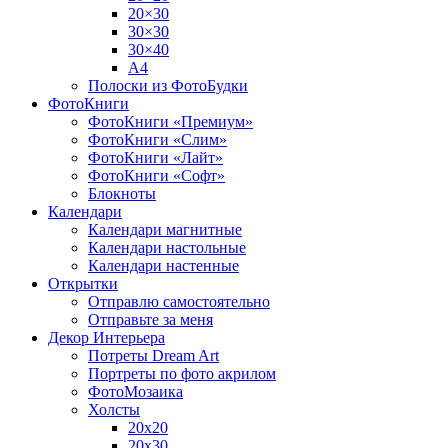
20×30
30×30
30×40
A4
Полоски из ФотоБудки
ФотоКниги
ФотоКниги «Премиум»
ФотоКниги «Слим»
ФотоКниги «Лайт»
ФотоКниги «Софт»
Блокноты
Календари
Календари магнитные
Календари настольные
Календари настенные
Открытки
Отправлю самостоятельно
Отправьте за меня
Декор Интерьера
Потреты Dream Art
Портреты по фото акрилом
ФотоМозаика
Холсты
20х20
20х30