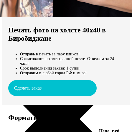
Не нашли Ваш город?
Мы доставляем по всему миру
Печать фото на холсте 40х40 в
Продолжить без города
Биробиджане
Отправь в печать за пару кликов!
Согласования по электронной почте. Отвечаем за 24
часа!
Срок выполнения заказа: 1 сутки
Отправим в любой город РФ и мира!
Сделать заказ
Форматы и цены
Услуга
Цена, руб.