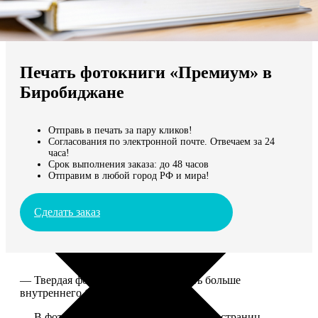
Не нашли Ваш город?
Мы доставляем по всему миру
Печать фотокниги «Премиум» в
Продолжить без города
Биробиджане
Отправь в печать за пару кликов!
Согласования по электронной почте. Отвечаем за 24
часа!
Срок выполнения заказа: до 48 часов
Отправим в любой город РФ и мира!
Сделать заказ
— Твердая фотообложка, размер чуть больше
внутреннего блока.
— В фотокниге может быть от 20 до 100 страниц.