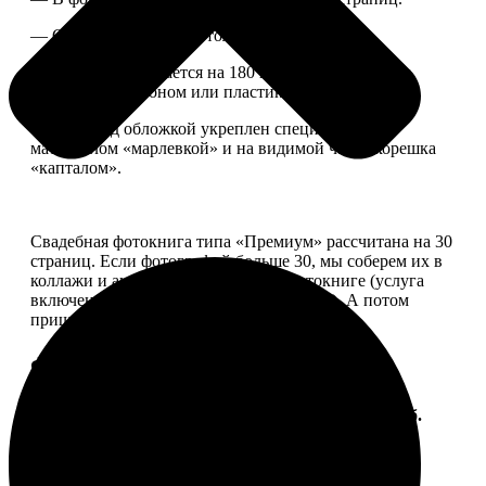
— Страницы плотные, толщина 1 мм.
— Книга раскрывается на 180 градусов, развороты
укреплены картоном или пластиком.
— Блок под обложкой укреплен специальным
материалом «марлевкой» и на видимой части корешка
«капталом».
Свадебная фотокнига типа «Премиум» рассчитана на 30
страниц. Если фотографий больше 30, мы соберем их в
коллажи и аккуратно разместим в фотокниге (услуга
включена, стоимость останется прежней). А потом
пришлем вам на согласование развороты.
Форматы и цены
Услуга
Цена, руб.
ФотоКнига "Премиум" 10x10
от 2490
ФотоКнига "Премиум" 10x15
от 2890