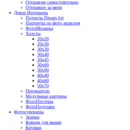
Отправлю самостоятельно
Отправьте за меня
Декор Интерьера
Потреты Dream Art
Портреты по фото акрилом
ФотоМозаика
Холсты
20х20
20х30
30х30
30х40
20х45
30х60
30х90
40х40
40х60
50х70
Пенокартон
Модульные картины
ФотоПостеры
ФотоПодушки
Фотоcувениры
Значки
Коврик для мыши
Кружки