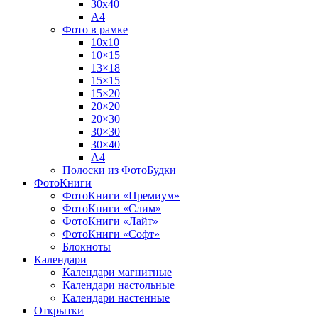
30х40
А4
Фото в рамке
10х10
10×15
13×18
15×15
15×20
20×20
20×30
30×30
30×40
A4
Полоски из ФотоБудки
ФотоКниги
ФотоКниги «Премиум»
ФотоКниги «Слим»
ФотоКниги «Лайт»
ФотоКниги «Софт»
Блокноты
Календари
Календари магнитные
Календари настольные
Календари настенные
Открытки