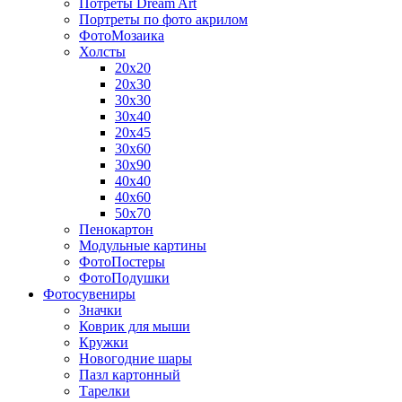
Потреты Dream Art
Портреты по фото акрилом
ФотоМозаика
Холсты
20х20
20х30
30х30
30х40
20х45
30х60
30х90
40х40
40х60
50х70
Пенокартон
Модульные картины
ФотоПостеры
ФотоПодушки
Фотоcувениры
Значки
Коврик для мыши
Кружки
Новогодние шары
Пазл картонный
Тарелки