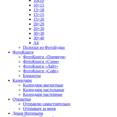
10х10
10×15
13×18
15×15
15×20
20×20
20×30
30×30
30×40
A4
Полоски из ФотоБудки
ФотоКниги
ФотоКниги «Премиум»
ФотоКниги «Слим»
ФотоКниги «Лайт»
ФотоКниги «Софт»
Блокноты
Календари
Календари магнитные
Календари настольные
Календари настенные
Открытки
Отправлю самостоятельно
Отправьте за меня
Декор Интерьера