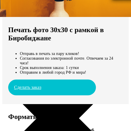
Не нашли Ваш город?
Мы доставляем по всему миру
Печать фото 30х30 с рамкой в
Продолжить без города
Биробиджане
Отправь в печать за пару кликов!
Согласования по электронной почте. Отвечаем за 24
часа!
Срок выполнения заказа: 1 сутки
Отправим в любой город РФ и мира!
Сделать заказ
Форматы и цены
Услуга
Цена, руб.