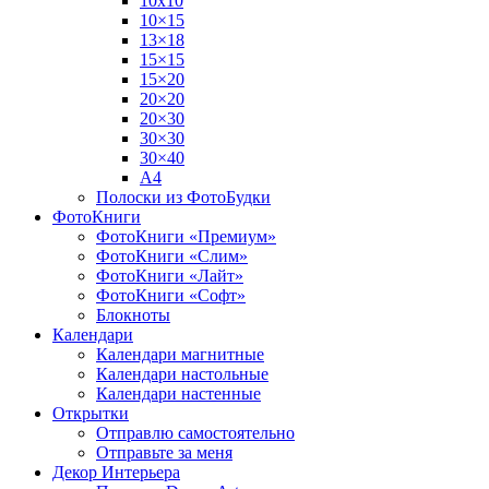
10х10
10×15
13×18
15×15
15×20
20×20
20×30
30×30
30×40
A4
Полоски из ФотоБудки
ФотоКниги
ФотоКниги «Премиум»
ФотоКниги «Слим»
ФотоКниги «Лайт»
ФотоКниги «Софт»
Блокноты
Календари
Календари магнитные
Календари настольные
Календари настенные
Открытки
Отправлю самостоятельно
Отправьте за меня
Декор Интерьера