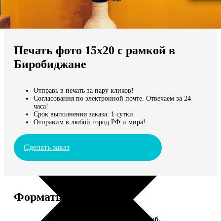
Не нашли Ваш город?
Мы доставляем по всему миру
Печать фото 15х20 с рамкой в
Продолжить без города
Биробиджане
Отправь в печать за пару кликов!
Согласования по электронной почте. Отвечаем за 24
часа!
Срок выполнения заказа: 1 сутки
Отправим в любой город РФ и мира!
Сделать заказ
Форматы и цены
Услуга
Цена, руб.