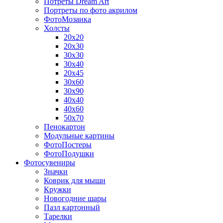
Потреты Dream Art
Портреты по фото акрилом
ФотоМозаика
Холсты
20х20
20х30
30х30
30х40
20х45
30х60
30х90
40х40
40х60
50х70
Пенокартон
Модульные картины
ФотоПостеры
ФотоПодушки
Фотоcувениры
Значки
Коврик для мыши
Кружки
Новогодние шары
Пазл картонный
Тарелки