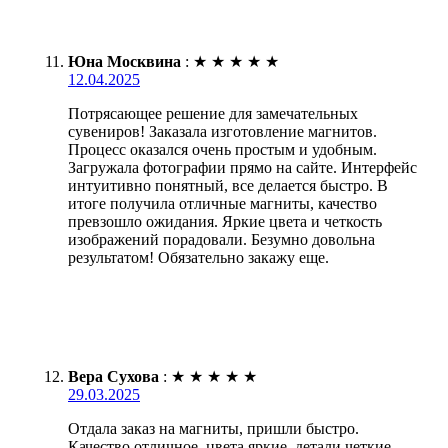
Юна Москвина
:
★
★
★
★
★
12.04.2025
Потрясающее решение для замечательных
сувениров! Заказала изготовление магнитов.
Процесс оказался очень простым и удобным.
Загружала фотографии прямо на сайте. Интерфейс
интуитивно понятный, все делается быстро. В
итоге получила отличные магниты, качество
превзошло ожидания. Яркие цвета и четкость
изображений порадовали. Безумно довольна
результатом! Обязательно закажу еще.
Вера Сухова
:
★
★
★
★
★
29.03.2025
Отдала заказ на магниты, пришли быстро.
Качество отличное, цвета яркие, детали четкие.