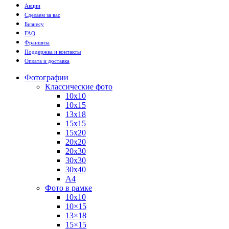
Акции
Сделаем за вас
Бизнесу
FAQ
Франшиза
Поддержка и контакты
Оплата и доставка
Фотографии
Классические фото
10х10
10х15
13х18
15х15
15х20
20х20
20х30
30х30
30х40
А4
Фото в рамке
10х10
10×15
13×18
15×15