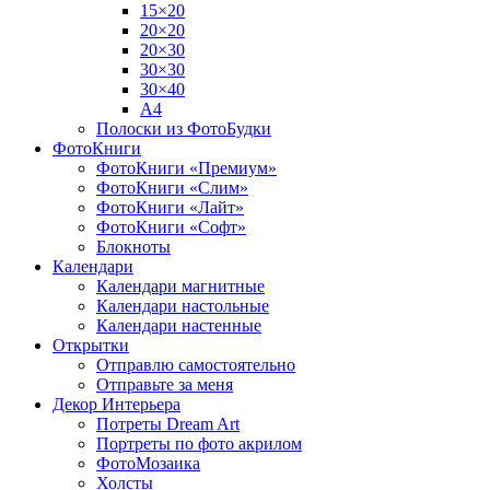
15×20
20×20
20×30
30×30
30×40
A4
Полоски из ФотоБудки
ФотоКниги
ФотоКниги «Премиум»
ФотоКниги «Слим»
ФотоКниги «Лайт»
ФотоКниги «Софт»
Блокноты
Календари
Календари магнитные
Календари настольные
Календари настенные
Открытки
Отправлю самостоятельно
Отправьте за меня
Декор Интерьера
Потреты Dream Art
Портреты по фото акрилом
ФотоМозаика
Холсты