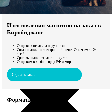
Не нашли Ваш город?
Мы доставляем по всему миру
Изготовления магнитов на заказ в
Продолжить без города
Биробиджане
Отправь в печать за пару кликов!
Согласования по электронной почте. Отвечаем за 24
часа!
Срок выполнения заказа: 1 сутки
Отправим в любой город РФ и мира!
Сделать заказ
Форматы и цены
Услуга
Цена, руб.