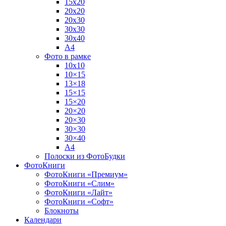
15х20
20х20
20х30
30х30
30х40
А4
Фото в рамке
10х10
10×15
13×18
15×15
15×20
20×20
20×30
30×30
30×40
A4
Полоски из ФотоБудки
ФотоКниги
ФотоКниги «Премиум»
ФотоКниги «Слим»
ФотоКниги «Лайт»
ФотоКниги «Софт»
Блокноты
Календари