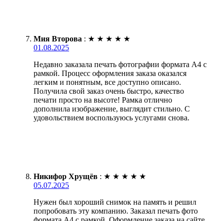
Мия Второва
:
★
★
★
★
★
01.08.2025
Недавно заказала печать фотографии формата А4 с
рамкой. Процесс оформления заказа оказался
легким и понятным, все доступно описано.
Получила свой заказ очень быстро, качество
печати просто на высоте! Рамка отлично
дополнила изображение, выглядит стильно. С
удовольствием воспользуюсь услугами снова.
Никифор Хрущёв
:
★
★
★
★
★
05.07.2025
Нужен был хороший снимок на память и решил
попробовать эту компанию. Заказал печать фото
формата А4 с рамкой. Оформление заказа на сайте