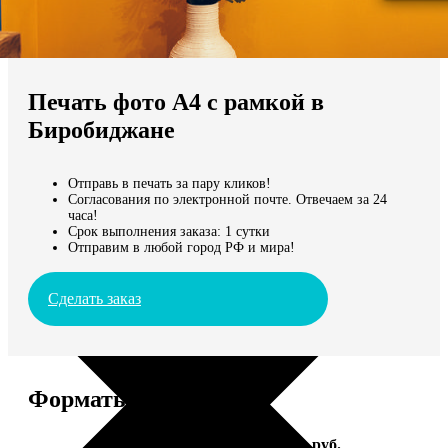
Не нашли Ваш город?
Мы доставляем по всему миру
Печать фото А4 с рамкой в
Продолжить без города
Биробиджане
Отправь в печать за пару кликов!
Согласования по электронной почте. Отвечаем за 24
часа!
Срок выполнения заказа: 1 сутки
Отправим в любой город РФ и мира!
Сделать заказ
Форматы и цены
Услуга
Цена, руб.