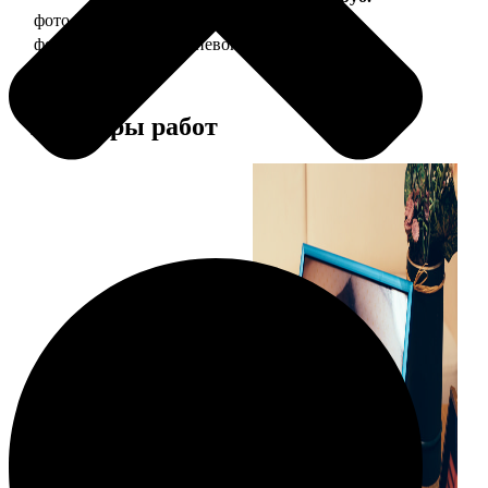
фото 20х30 в деревянной рамке
990
фото 20х30 в алюминиевой рамке
2490
Примеры работ