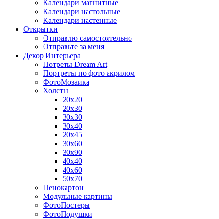
Календари магнитные
Календари настольные
Календари настенные
Открытки
Отправлю самостоятельно
Отправьте за меня
Декор Интерьера
Потреты Dream Art
Портреты по фото акрилом
ФотоМозаика
Холсты
20х20
20х30
30х30
30х40
20х45
30х60
30х90
40х40
40х60
50х70
Пенокартон
Модульные картины
ФотоПостеры
ФотоПодушки