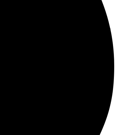
нные. Ждала заказ почти две недели, но это как раз
ро размеры. Рисунок на холсте выглядит просто