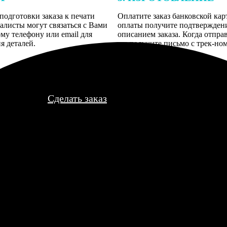
подготовки заказа к печати
Оплатите заказ банковской кар
алисты могут связаться с Вами
оплаты получите подтверждение
му телефону или email для
описанием заказа. Когда отпра
я деталей.
вы получите письмо с трек-но
отслеживания.
Сделать заказ
отрятся симпатишно, но некоторые изображения оказались слегка