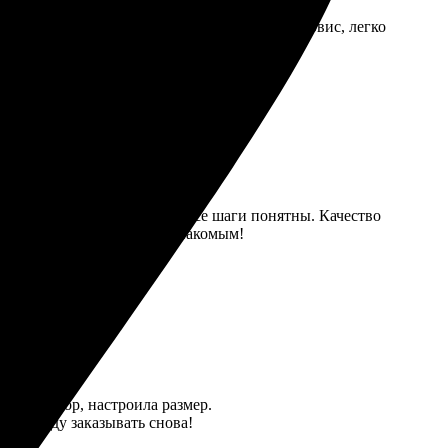
тавка, все пришло в срок. Удобный онлайн-сервис, легко
нь простой и интуитивный, все шаги понятны. Качество
ь. Рекомендую друзьям и знакомым!
 в редактор, настроила размер.
енно буду заказывать снова!