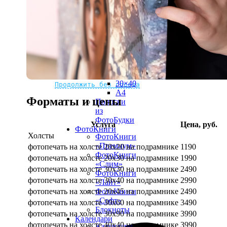
рамке
10х10
10×15
13×18
15×15
15×20
20×20
20×30
Не нашли Ваш город?
Мы доставляем по всему миру
30×30
30×40
Продолжить без города
A4
Форматы и цены
Полоски
из
ФотоБудки
Услуга
Цена, руб.
ФотоКниги
Холсты
ФотоКниги
«Премиум»
фотопечать на холсте 20х20 на подрамнике
1190
ФотоКниги
фотопечать на холсте 20х30 на подрамнике
1990
«Слим»
фотопечать на холсте 30х30 на подрамнике
2490
ФотоКниги
фотопечать на холсте 30х40 на подрамнике
2990
«Лайт»
фотопечать на холсте 20х45 на подрамнике
2490
ФотоКниги
«Софт»
фотопечать на холсте 30х60 на подрамнике
3490
Блокноты
фотопечать на холсте 30х90 на подрамнике
3990
Календари
фотопечать на холсте 40х40 на подрамнике
3990
Календари