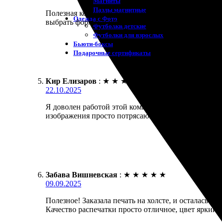
Магниты
Пазлы магнитные
Полезная компания для печати на холсте. Заказала 
Одежда с Фото
выбрать формат и оформить заказ. Рекомендую дру
Футболки детские
Футболки для взрослых
Бьюти-боксы
Подарочные сертификаты
Кир Елизаров
:
★
★
★
★
★
22.10.2025
Я доволен работой этой компании. Заказал печать 
изображения просто потрясающее, детали четкие, 
Забава Вишневская
:
★
★
★
★
★
09.09.2025
Полезное! Заказала печать на холсте, и осталась до
Качество распечатки просто отличное, цвет яркий,