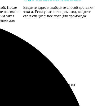
той. После
Введите адрес и выберите способ доставки
 на email с
заказа. Если у вас есть промокод, введите
вим заказ
его в специальное поле для промокода.
мером для
 темноваты. В следующий раз буду яркость на