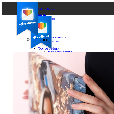
О ФотоПочте
Акции
Сделаем за вас
Бизнесу
FAQ
Франшиза
Поддержка и контакты
КАТАЛОГ
Оплата и доставка
Фотографии
Классические
фото
Ваш город:
10х10
10х15
Ваш регион доставки
13х18
15х15
Выберите из списка:
15х20
20х20
20х30
30х30
30х40
А4
Фото
в