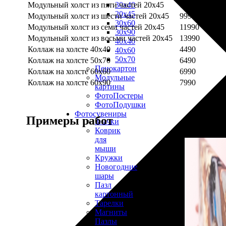
Модульный холст из пяти частей 20х45
7990
30х40
20х45
Модульный холст из шести частей 20х45
9990
30х60
Модульный холст из семи частей 20х45
11990
30х90
Модульный холст из восьми частей 20х45
13990
40х40
Коллаж на холсте 40х40
4490
40х60
50х70
Коллаж на холсте 50х70
6490
Пенокартон
Коллаж на холсте 60х60
6990
Модульные
Коллаж на холсте 60х90
7990
картины
ФотоПостеры
ФотоПодушки
Фотоcувениры
Примеры работ
Значки
Коврик
для
мыши
Кружки
Новогодние
шары
Пазл
картонный
Тарелки
Магниты
Пазлы