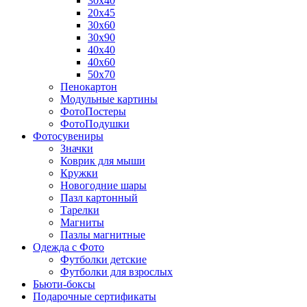
30х40
20х45
30х60
30х90
40х40
40х60
50х70
Пенокартон
Модульные картины
ФотоПостеры
ФотоПодушки
Фотоcувениры
Значки
Коврик для мыши
Кружки
Новогодние шары
Пазл картонный
Тарелки
Магниты
Пазлы магнитные
Одежда с Фото
Футболки детские
Футболки для взрослых
Бьюти-боксы
Подарочные сертификаты