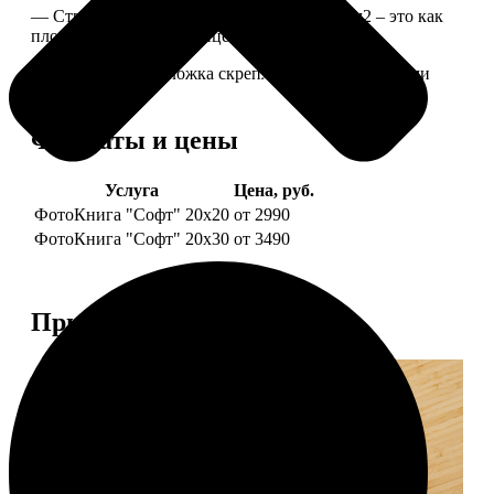
— Страницы из бумаги плотностью 170 г/м2 – это как
плотные страницы глянцевого журнала.
— Страницы и обложка скреплены металлическими
болтами.
Форматы и цены
Услуга
Цена, руб.
ФотоКнига "Софт" 20х20
от 2990
ФотоКнига "Софт" 20х30
от 3490
Примеры работ