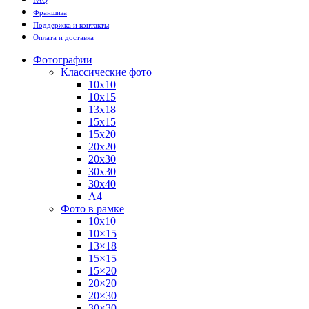
FAQ
Франшиза
Поддержка и контакты
Оплата и доставка
Фотографии
Классические фото
10х10
10х15
13х18
15х15
15х20
20х20
20х30
30х30
30х40
А4
Фото в рамке
10х10
10×15
13×18
15×15
15×20
20×20
20×30
30×30