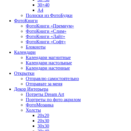
30×40
A4
Полоски из ФотоБудки
ФотоКниги
ФотоКниги «Премиум»
ФотоКниги «Слим»
ФотоКниги «Лайт»
ФотоКниги «Софт»
Блокноты
Календари
Календари магнитные
Календари настольные
Календари настенные
Открытки
Отправлю самостоятельно
Отправьте за меня
Декор Интерьера
Потреты Dream Art
Портреты по фото акрилом
ФотоМозаика
Холсты
20х20
20х30
30х30