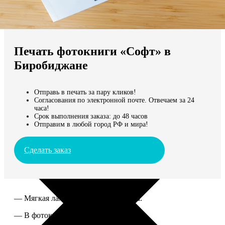
Не нашли Ваш город?
Мы доставляем по всему миру
Печать фотокниги «Софт» в
Продолжить без города
Биробиджане
Отправь в печать за пару кликов!
Согласования по электронной почте. Отвечаем за 24
часа!
Срок выполнения заказа: до 48 часов
Отправим в любой город РФ и мира!
Сделать заказ
— Мягкая ламинированная обложка.
— В фотокниге от 60 до 300 страниц.