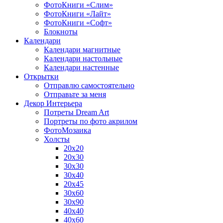
ФотоКниги «Слим»
ФотоКниги «Лайт»
ФотоКниги «Софт»
Блокноты
Календари
Календари магнитные
Календари настольные
Календари настенные
Открытки
Отправлю самостоятельно
Отправьте за меня
Декор Интерьера
Потреты Dream Art
Портреты по фото акрилом
ФотоМозаика
Холсты
20х20
20х30
30х30
30х40
20х45
30х60
30х90
40х40
40х60