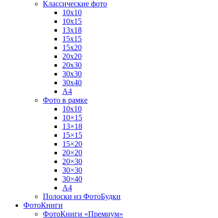
Классические фото
10х10
10х15
13х18
15х15
15х20
20х20
20х30
30х30
30х40
А4
Фото в рамке
10х10
10×15
13×18
15×15
15×20
20×20
20×30
30×30
30×40
A4
Полоски из ФотоБудки
ФотоКниги
ФотоКниги «Премиум»