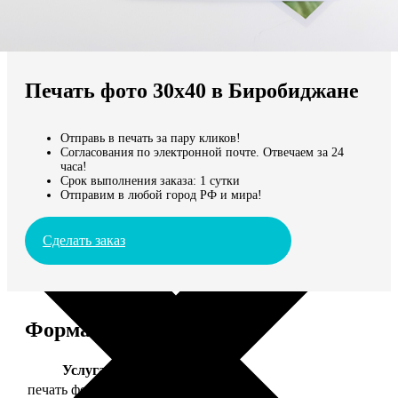
Не нашли Ваш город?
Мы доставляем по всему миру
Печать фото 30х40 в Биробиджане
Продолжить без города
Отправь в печать за пару кликов!
Согласования по электронной почте. Отвечаем за 24
часа!
Срок выполнения заказа: 1 сутки
Отправим в любой город РФ и мира!
Сделать заказ
Форматы и цены
Услуга
Цена, руб.
печать фото 30х40
199