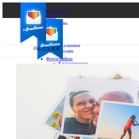
О ФотоПочте
Акции
Сделаем за вас
Бизнесу
FAQ
Франшиза
Поддержка и контакты
КАТАЛОГ
Оплата и доставка
Фотографии
Классические
фото
Ваш город:
10х10
10х15
Ваш регион доставки
13х18
15х15
Выберите из списка:
15х20
20х20
20х30
30х30
30х40
А4
Фото
в