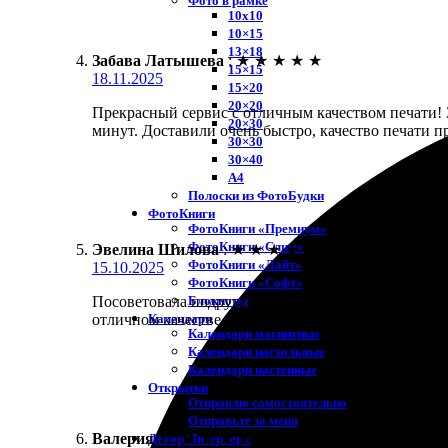
Фото в рамке
10х10
10×15
13×18
Забава Латышева
:
★
★
★
★
★
15×15
18.11.2025
15×20
20×20
Прекрасный сервис с отличным качеством печати! З
20×30
минут. Доставили очень быстро, качество печати п
30×30
30×40
A4
Полоски из ФотоБудки
ФотоКниги
ФотоКниги «Премиум»
ФотоКниги «Слим»
Эвелина Шилова
:
★
★
★
★
★
ФотоКниги «Лайт»
15.10.2025
ФотоКниги «Софт»
Блокноты
Посоветовала подруга попробовать их услуги. Зака
Календари
отличном качестве. Очень довольна!
Календари магнитные
Календари настольные
Календари настенные
Открытки
Отправлю самостоятельно
Отправьте за меня
Валерия Т.
:
★
★
★
★
★
Декор Интерьера