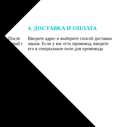
4. ДОСТАВКА И ОПЛАТА
той. После
Введите адрес и выберите способ доставки
 на email с
заказа. Если у вас есть промокод, введите
вим заказ
его в специальное поле для промокода
мером для