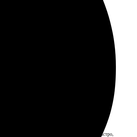
ростым: загрузила изображения, выбрала формат и
фии смотрятся прекрасно, яркие, насыщенные.
 понятно. Фото пришли в хорошем качестве, упаковка
а сайте легко разобраться. Картинки пришли быстро,