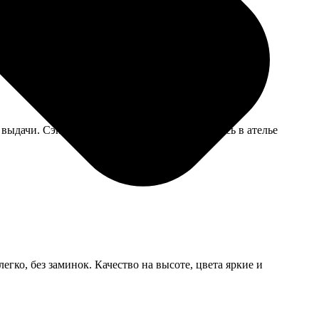
выглядит дорого и аккуратно.
е выдачи. Сэкономил кучу времени, не пришлось в ателье
егко, без заминок. Качество на высоте, цвета яркие и