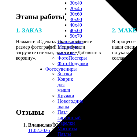
30х40
20х45
30х60
Этапы работы
30х90
40х40
1. ЗАКАЗ
2. МАК
40х60
50х70
Нажмите «Сделать заказ», выберите
В процессе 
Пенокартон
размер фотографий и тип бумаги,
наши специ
Модульные
загрузите снимки, нажмите «Добавить в
по указанно
картины
корзину».
согласовани
ФотоПостеры
ФотоПодушки
Фотоcувениры
Значки
Коврик
для
мыши
Кружки
Новогодние
шары
Отзывы
Пазл
картонный
Тарелки
Владислав Ю.
:
Магниты
11.02.2026
Пазлы