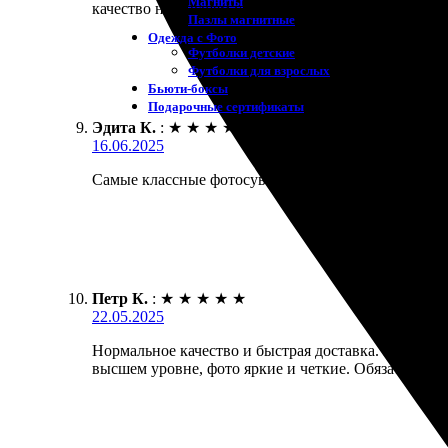
Магниты
качество на высшем уровне, цвета насыщенные и яр
Пазлы магнитные
Одежда с Фото
Футболки детские
Футболки для взрослых
Бьюти-боксы
Подарочные сертификаты
Эдита К.
:
★
★
★
★
★
16.06.2025
Самые классные фотосувениры! Заказала печать 15х
Петр К.
:
★
★
★
★
★
22.05.2025
Нормальное качество и быстрая доставка. Заказал 
высшем уровне, фото яркие и четкие. Обязательно 