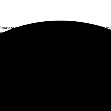
аказала фото 15х20 на сайте, и всё прошло легко. Интерфейс уд
риятно удивило! Рекомендую всем, кто хочет сохранить свои мо
зала печать фото 15х20. Простой процесс: загрузила фото, выбра