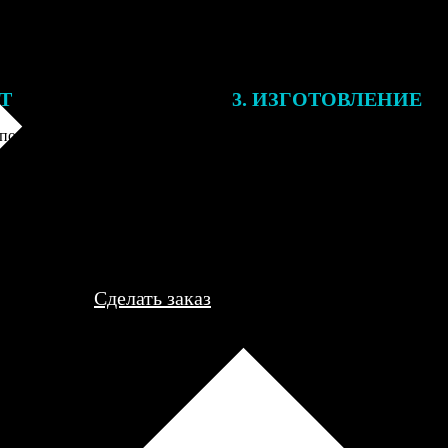
ЕТ
3. ИЗГОТОВЛЕНИЕ
подготовки заказа к печати
Оплатите заказ банковской кар
алисты могут связаться с Вами
оплаты получите подтверждение
му телефону или email для
описанием заказа. Когда отпра
я деталей.
вы получите письмо с трек-но
отслеживания.
Сделать заказ